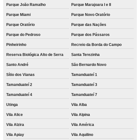
Parque João Ramalho
Parque Marajoara I e II
Parque Miami
Parque Novo Oratório
Parque Oratório
Parque das Nações
Parque do Pedroso
Parque dos Pássaros
Pinheirinho
Recreio da Borda do Campo
Reserva Biológica Alto de Serra
Santa Terezinha
Santo André
São Bernardo Novo
Sítio dos Vianas
Tamanduateí 1
Tamanduateí 2
Tamanduateí 3
Tamanduateí 4
Tamanduateí 7
Utinga
Vila Alba
Vila Alice
Vila Alpina
Vila Alzira
Vila América
Vila Apiay
Vila Aquilino