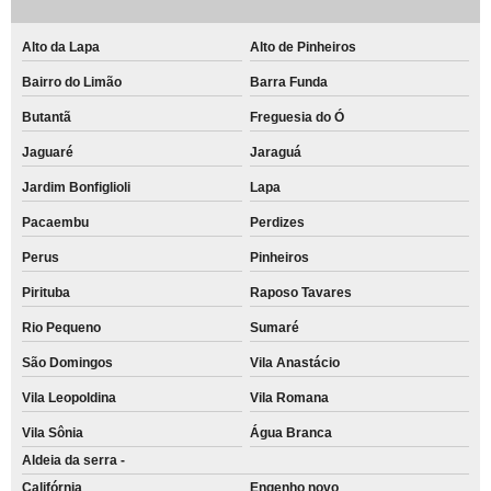
Alto da Lapa
Alto de Pinheiros
Bairro do Limão
Barra Funda
Butantã
Freguesia do Ó
Jaguaré
Jaraguá
Jardim Bonfiglioli
Lapa
Pacaembu
Perdizes
Perus
Pinheiros
Pirituba
Raposo Tavares
Rio Pequeno
Sumaré
São Domingos
Vila Anastácio
Vila Leopoldina
Vila Romana
Vila Sônia
Água Branca
Aldeia da serra -
Califórnia
Engenho novo