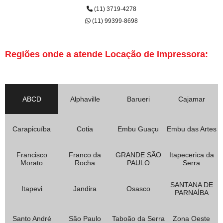
(11) 3719-4278
(11) 99399-8698
Regiões onde a atende Locação de Impressora:
ABCD
Alphaville
Barueri
Cajamar
Carapicuíba
Cotia
Embu Guaçu
Embu das Artes
Francisco
Franco da
GRANDE SÃO
Itapecerica da
Morato
Rocha
PAULO
Serra
SANTANA DE
Itapevi
Jandira
Osasco
PARNAÍBA
Santo André
São Paulo
Taboão da Serra
Zona Oeste