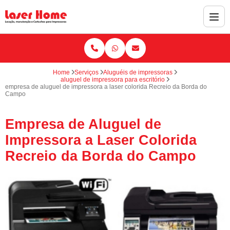
Home
Serviços
Aluguéis de impressoras
aluguel de impressora para escritório
empresa de aluguel de impressora a laser colorida Recreio da Borda do
Campo
Empresa de Aluguel de
Impressora a Laser Colorida
Recreio da Borda do Campo