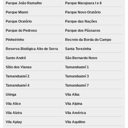
Parque João Ramalho
Parque Marajoara I e II
Parque Miami
Parque Novo Oratório
Parque Oratório
Parque das Nações
Parque do Pedroso
Parque dos Pássaros
Pinheirinho
Recreio da Borda do Campo
Reserva Biológica Alto de Serra
Santa Terezinha
Santo André
São Bernardo Novo
Sítio dos Vianas
Tamanduateí 1
Tamanduateí 2
Tamanduateí 3
Tamanduateí 4
Tamanduateí 7
Utinga
Vila Alba
Vila Alice
Vila Alpina
Vila Alzira
Vila América
Vila Apiay
Vila Aquilino