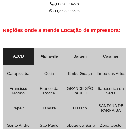
(11) 3719-4278
(11) 99399-8698
Regiões onde a atende Locação de Impressora:
ABCD
Alphaville
Barueri
Cajamar
Carapicuíba
Cotia
Embu Guaçu
Embu das Artes
Francisco
Franco da
GRANDE SÃO
Itapecerica da
Morato
Rocha
PAULO
Serra
SANTANA DE
Itapevi
Jandira
Osasco
PARNAÍBA
Santo André
São Paulo
Taboão da Serra
Zona Oeste