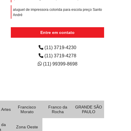
aluguel de impressora colorida para escola preço Santo
André
quanto custa aluguel de impressora colorida para
escola Jardim do Carmo
Entre em contato
(11) 3719-4230
(11) 3719-4278
(11) 99399-8698
Francisco
Franco da
GRANDE SÃO
 Artes
Morato
Rocha
PAULO
 da
Zona Oeste
a