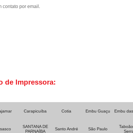
 contato por email.
o de Impressora:
ajamar
Carapicuíba
Cotia
Embu Guaçu
Embu das
SANTANA DE
Taboão
sasco
Santo André
São Paulo
PARNAÍBA
Serr