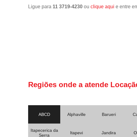
Ligue para
11 3719-4230
ou
clique aqui
e entre em
Regiões onde a atende Locaçã
ABCD
Alphaville
Barueri
C
Itapecerica da
Itapevi
Jandira
O
Serra