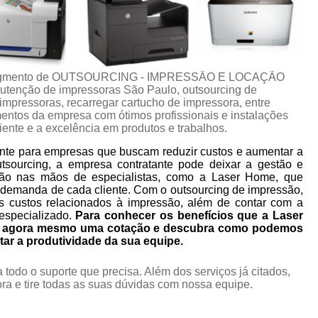
no segmento de OUTSOURCING - IMPRESSÃO E LOCAÇÃO
tenção de impressoras São Paulo, outsourcing de
mpressoras, recarregar cartucho de impressora, entre
mentos da empresa com ótimos profissionais e instalações
iente e a excelência em produtos e trabalhos.
nte para empresas que buscam reduzir custos e aumentar a
utsourcing, a empresa contratante pode deixar a gestão e
ão nas mãos de especialistas, como a Laser Home, que
 demanda de cada cliente. Com o outsourcing de impressão,
s custos relacionados à impressão, além de contar com a
especializado.
Para conhecer os benefícios que a Laser
ça agora mesmo uma cotação e descubra como podemos
tar a produtividade da sua equipe.
 todo o suporte que precisa. Além dos serviços já citados,
a e tire todas as suas dúvidas com nossa equipe.