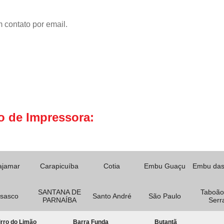
 contato por email.
o de Impressora:
ajamar
Carapicuíba
Cotia
Embu Guaçu
Embu das
SANTANA DE
Taboão
sasco
Santo André
São Paulo
PARNAÍBA
Serr
rro do Limão
Barra Funda
Butantã