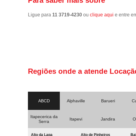
Para saber mais sobre
Ligue para
11 3719-4230
ou
clique aqui
e entre em
Regiões onde a atende Locaçã
ABCD
Alphaville
Barueri
C
Itapecerica da
Itapevi
Jandira
O
Serra
Alto da Lapa
Alto de Pinheiros
Bai