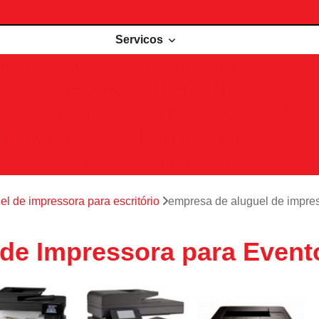
Servicos
de impressoras
Comodato de impressora
Impressora 
Impressoras para locação
Locações de impressoras
Manutenção de impressoras
Outsourcing impressão
Recarga de cartuchos
Remanufatura de cartuchos
Serviços de outsourcing de impressão
el de impressora para escritório
empresa de aluguel de impre
de Impressora para Event