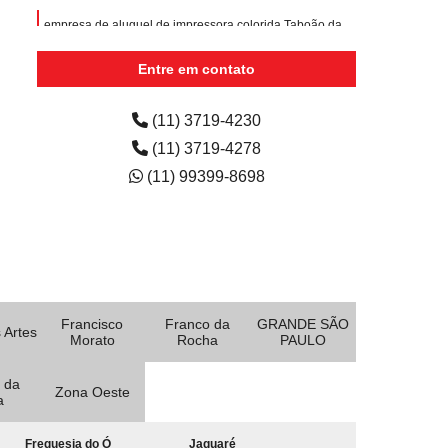
empresa de aluguel de impressora colorida Taboão da
Serra
Entre em contato
aluguéis de impressoras a laser coloridas Tamanduateí
3
(11) 3719-4230
empresa de aluguel de impressora Tamanduateí 3
(11) 3719-4278
(11) 99399-8698
Francisco
Franco da
GRANDE SÃO
 Artes
Morato
Rocha
PAULO
 da
Zona Oeste
a
Freguesia do Ó
Jaguaré