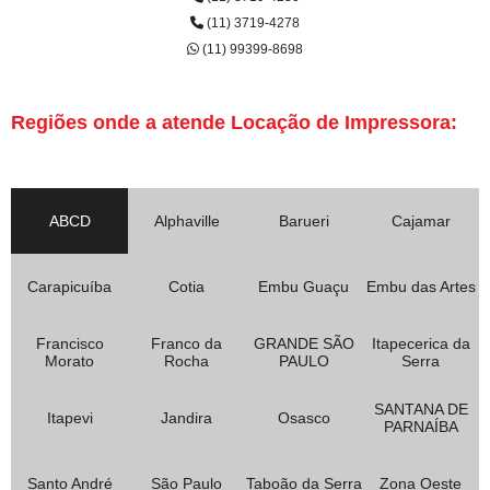
(11) 3719-4278
(11) 99399-8698
Regiões onde a atende Locação de Impressora:
ABCD
Alphaville
Barueri
Cajamar
Carapicuíba
Cotia
Embu Guaçu
Embu das Artes
Francisco
Franco da
GRANDE SÃO
Itapecerica da
Morato
Rocha
PAULO
Serra
SANTANA DE
Itapevi
Jandira
Osasco
PARNAÍBA
Santo André
São Paulo
Taboão da Serra
Zona Oeste