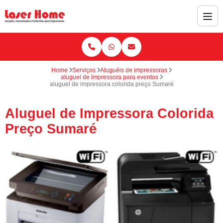
Home
Serviços
Aluguéis de impressoras
aluguel de impressora para eventos
aluguel de impressora colorida preço Sumaré
Aluguel de Impressora Colorida
Preço Sumaré