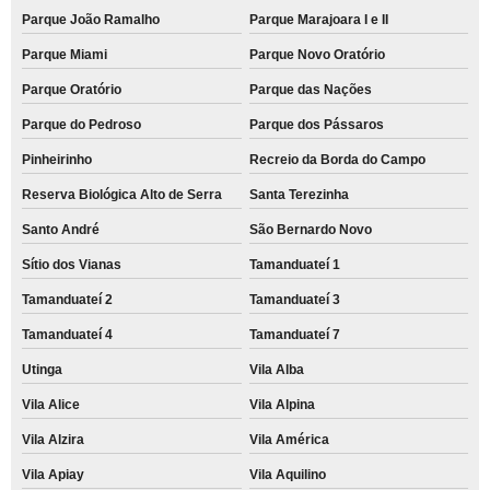
Parque João Ramalho
Parque Marajoara I e II
Parque Miami
Parque Novo Oratório
Parque Oratório
Parque das Nações
Parque do Pedroso
Parque dos Pássaros
Pinheirinho
Recreio da Borda do Campo
Reserva Biológica Alto de Serra
Santa Terezinha
Santo André
São Bernardo Novo
Sítio dos Vianas
Tamanduateí 1
Tamanduateí 2
Tamanduateí 3
Tamanduateí 4
Tamanduateí 7
Utinga
Vila Alba
Vila Alice
Vila Alpina
Vila Alzira
Vila América
Vila Apiay
Vila Aquilino