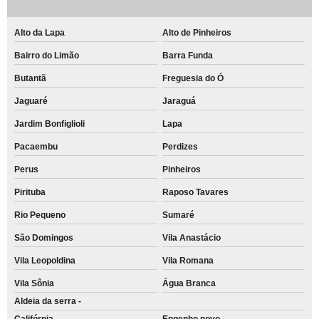
Alto da Lapa
Alto de Pinheiros
Bairro do Limão
Barra Funda
Butantã
Freguesia do Ó
Jaguaré
Jaraguá
Jardim Bonfiglioli
Lapa
Pacaembu
Perdizes
Perus
Pinheiros
Pirituba
Raposo Tavares
Rio Pequeno
Sumaré
São Domingos
Vila Anastácio
Vila Leopoldina
Vila Romana
Vila Sônia
Água Branca
Aldeia da serra -
Califórnia
Engenho novo