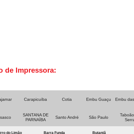
o de Impressora:
ajamar
Carapicuíba
Cotia
Embu Guaçu
Embu das
SANTANA DE
Taboão
sasco
Santo André
São Paulo
PARNAÍBA
Serr
rro do Limão
Barra Funda
Butantã