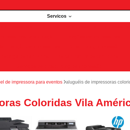
Servicos
de impressoras
Comodato de impressora
Impressora 
Impressoras para locação
Locações de impressoras
Manutenção de impressoras
Outsourcing impressão
Recarga de cartuchos
Remanufatura de cartuchos
Serviços de outsourcing de impressão
el de impressora para eventos
aluguéis de impressoras colori
oras Coloridas Vila Améri