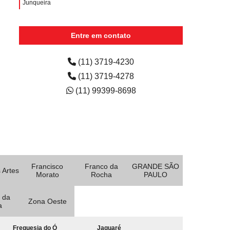
Junqueira
aluguéis de impressoras para escritórios Vila Cretti
Entre em contato
aluguel de impressora colorida para escritório preço
Vila Municipal
(11) 3719-4230
aluguel de impressora colorida Vila Progresso
(11) 3719-4278
(11) 99399-8698
Francisco
Franco da
GRANDE SÃO
 Artes
Morato
Rocha
PAULO
 da
Zona Oeste
a
Freguesia do Ó
Jaguaré