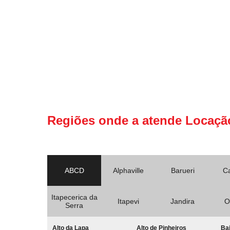
Regiões onde a atende Locaçã
ABCD
Alphaville
Barueri
C
Itapecerica da
Itapevi
Jandira
O
Serra
Alto da Lapa
Alto de Pinheiros
Bai