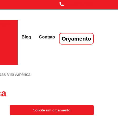
(11) 3719-4230
laser
Blog
Contato
Orçamento
das Vila América
ca
Solicite um orçamento