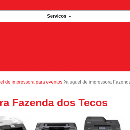
Servicos
de impressoras
Comodato de impressora
Impressora 
Impressoras para locação
Locações de impressoras
Manutenção de impressoras
Outsourcing impressão
Recarga de cartuchos
Remanufatura de cartuchos
Serviços de outsourcing de impressão
el de impressora para eventos
aluguel de impressora Fazend
ra Fazenda dos Tecos