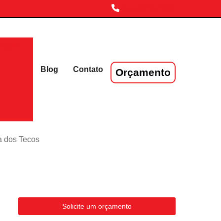
(11) 3719-4230
laser
Blog
Contato
Orçamento
a dos Tecos
Solicite um orçamento