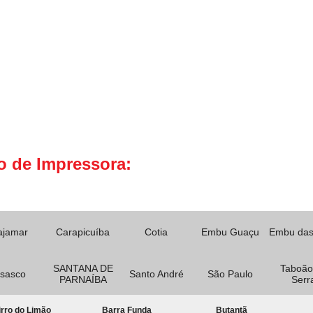
o de Impressora:
ajamar
Carapicuíba
Cotia
Embu Guaçu
Embu das
SANTANA DE
Taboão
sasco
Santo André
São Paulo
PARNAÍBA
Serr
rro do Limão
Barra Funda
Butantã