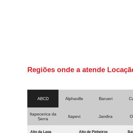
Regiões onde a atende Locaçã
ABCD
Alphaville
Barueri
C
Itapecerica da
Itapevi
Jandira
O
Serra
Alto da Lapa
Alto de Pinheiros
Bai