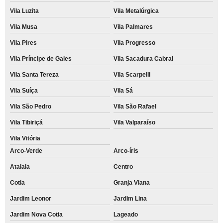
Vila Luzita
Vila Metalúrgica
Vila Musa
Vila Palmares
Vila Pires
Vila Progresso
Vila Príncipe de Gales
Vila Sacadura Cabral
Vila Santa Tereza
Vila Scarpelli
Vila Suíça
Vila Sá
Vila São Pedro
Vila São Rafael
Vila Tibiriçá
Vila Valparaíso
Vila Vitória
Arco-Verde
Arco-íris
Atalaia
Centro
Cotia
Granja Viana
Jardim Leonor
Jardim Lina
Jardim Nova Cotia
Lageado