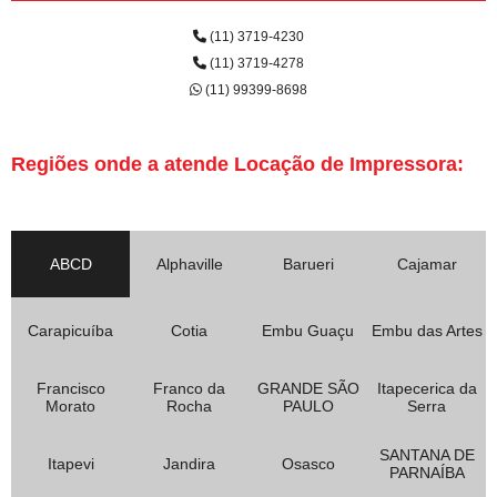
(11) 3719-4230
(11) 3719-4278
(11) 99399-8698
Regiões onde a atende Locação de Impressora:
ABCD
Alphaville
Barueri
Cajamar
Carapicuíba
Cotia
Embu Guaçu
Embu das Artes
Francisco
Franco da
GRANDE SÃO
Itapecerica da
Morato
Rocha
PAULO
Serra
SANTANA DE
Itapevi
Jandira
Osasco
PARNAÍBA