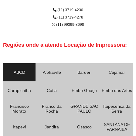
(11) 3719-4230
(11) 3719-4278
(11) 99399-8698
Regiões onde a atende Locação de Impressora:
ABCD
Alphaville
Barueri
Cajamar
Carapicuíba
Cotia
Embu Guaçu
Embu das Artes
Francisco
Franco da
GRANDE SÃO
Itapecerica da
Morato
Rocha
PAULO
Serra
SANTANA DE
Itapevi
Jandira
Osasco
PARNAÍBA