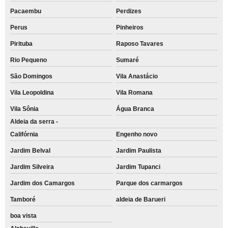
Pacaembu
Perdizes
Perus
Pinheiros
Pirituba
Raposo Tavares
Rio Pequeno
Sumaré
São Domingos
Vila Anastácio
Vila Leopoldina
Vila Romana
Vila Sônia
Água Branca
Aldeia da serra -
Califórnia
Engenho novo
Jardim Belval
Jardim Paulista
Jardim Silveira
Jardim Tupanci
Jardim dos Camargos
Parque dos carmargos
Tamboré
aldeia de Barueri
boa vista