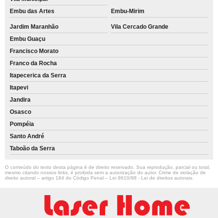
Embu das Artes
Embu-Mirim
Jardim Maranhão
Vila Cercado Grande
Embu Guaçu
Francisco Morato
Franco da Rocha
Itapecerica da Serra
Itapevi
Jandira
Osasco
Pompéia
Santo André
Taboão da Serra
O conteúdo do texto desta página é de direito reservado. Sua reprodução, parcial ou total,
mesmo citando nossos links, é proibida sem a autorização do autor. Crime de violação de
direito autoral – artigo 184 do Código Penal –
Lei 9610/98 - Lei de direitos autorais
.