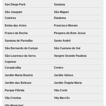
San Diego Park
Santana
São Joaquim
São Miguel
Caieiras
Diadema
Embu das Artes
Francisco Morato
Franco da Rocha
Pirapora do Bom Jesus
Santana de Parnaíba
Santo André
São Bernardo do Campo
São Caetano do Sul
São Lourenço da Serra
Vargem Grande Paulista
Cajamar
Carapicuíba
Centro
Jardim Maria Beatriz
Jardim Veloso
Jardim das Belezas
Jardim Ângela Maria
Parque Flórida
Vila Cretti
Vila Cristina
Vila Mercês
Vila Municipal