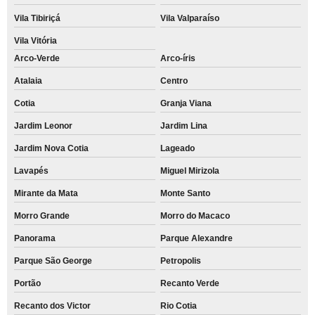
Vila Tibiriçá
Vila Valparaíso
Vila Vitória
Arco-Verde
Arco-íris
Atalaia
Centro
Cotia
Granja Viana
Jardim Leonor
Jardim Lina
Jardim Nova Cotia
Lageado
Lavapés
Miguel Mirizola
Mirante da Mata
Monte Santo
Morro Grande
Morro do Macaco
Panorama
Parque Alexandre
Parque São George
Petropolis
Portão
Recanto Verde
Recanto dos Victor
Rio Cotia