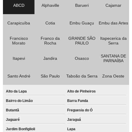
ABCD
Alphaville
Barueri
Cajamar
Carapicuíba
Cotia
Embu Guaçu
Embu das Artes
Francisco
Franco da
GRANDE SÃO
Itapecerica da
Morato
Rocha
PAULO
Serra
SANTANA DE
Itapevi
Jandira
Osasco
PARNAÍBA
Santo André
São Paulo
Taboão da Serra
Zona Oeste
Alto da Lapa
Alto de Pinheiros
Bairro do Limão
Barra Funda
Butantã
Freguesia do Ó
Jaguaré
Jaraguá
Jardim Bonfiglioli
Lapa