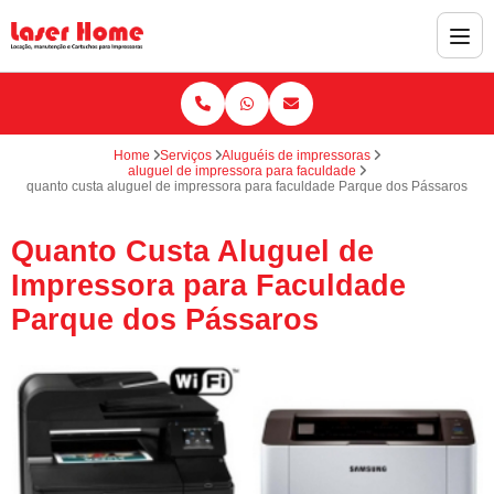
Home
Serviços
Aluguéis de impressoras
aluguel de impressora para faculdade
quanto custa aluguel de impressora para faculdade Parque dos Pássaros
Quanto Custa Aluguel de
Impressora para Faculdade
Parque dos Pássaros