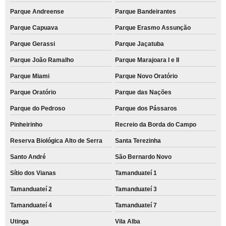
Parque Andreense
Parque Bandeirantes
Parque Capuava
Parque Erasmo Assunção
Parque Gerassi
Parque Jaçatuba
Parque João Ramalho
Parque Marajoara I e II
Parque Miami
Parque Novo Oratório
Parque Oratório
Parque das Nações
Parque do Pedroso
Parque dos Pássaros
Pinheirinho
Recreio da Borda do Campo
Reserva Biológica Alto de Serra
Santa Terezinha
Santo André
São Bernardo Novo
Sítio dos Vianas
Tamanduateí 1
Tamanduateí 2
Tamanduateí 3
Tamanduateí 4
Tamanduateí 7
Utinga
Vila Alba