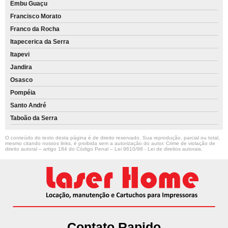
Embu Guaçu
Francisco Morato
Franco da Rocha
Itapecerica da Serra
Itapevi
Jandira
Osasco
Pompéia
Santo André
Taboão da Serra
O conteúdo do texto desta página é de direito reservado. Sua reprodução, parcial ou total,
mesmo citando nossos links, é proibida sem a autorização do autor. Crime de violação de
direito autoral – artigo 184 do Código Penal –
Lei 9610/98 - Lei de direitos autorais
.
Contato Rapido