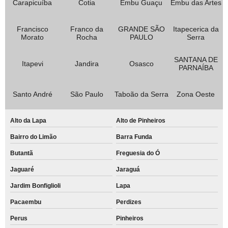
Carapicuíba
Cotia
Embu Guaçu
Embu das Artes
Francisco
Franco da
GRANDE SÃO
Itapecerica da
Morato
Rocha
PAULO
Serra
SANTANA DE
Itapevi
Jandira
Osasco
PARNAÍBA
Santo André
São Paulo
Taboão da Serra
Zona Oeste
Alto da Lapa
Alto de Pinheiros
Bairro do Limão
Barra Funda
Butantã
Freguesia do Ó
Jaguaré
Jaraguá
Jardim Bonfiglioli
Lapa
Pacaembu
Perdizes
Perus
Pinheiros