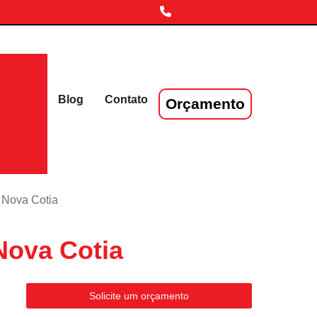
(11) 3719-4230
laser
Blog
Contato
Orçamento
m Nova Cotia
Nova Cotia
Solicite um orçamento