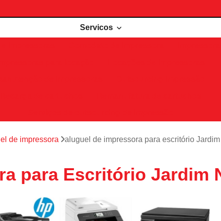
Servicos
de impressoras
Comodato de impressora
Impressora 
Impressoras para locação
Locações de impressoras
Manutenção de impressoras
Outsourcing impressão
Recarga de cartuchos
Remanufatura de cartuchos
Serviços de outsourcing de impressão
el de impressora
aluguel de impressora para escritório Jardi
a para Escritório Jardim 