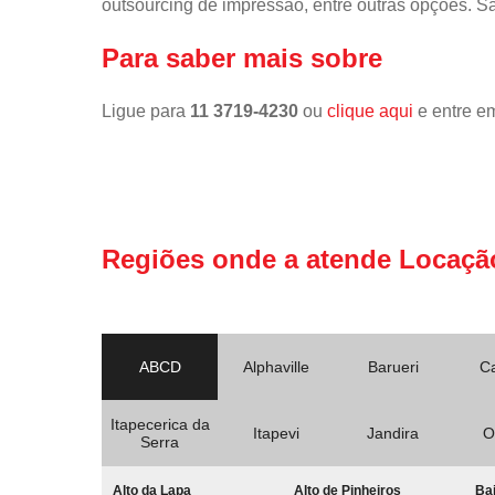
outsourcing de impressão, entre outras opções. S
Para saber mais sobre
Ligue para
11 3719-4230
ou
clique aqui
e entre em
Regiões onde a atende Locaçã
ABCD
Alphaville
Barueri
C
Itapecerica da
Itapevi
Jandira
O
Serra
Alto da Lapa
Alto de Pinheiros
Bai