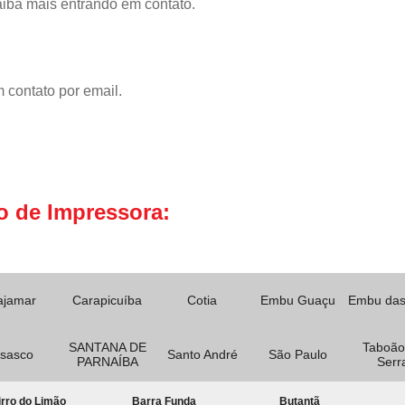
aiba mais entrando em contato.
 contato por email.
o de Impressora:
ajamar
Carapicuíba
Cotia
Embu Guaçu
Embu das
SANTANA DE
Taboão
sasco
Santo André
São Paulo
PARNAÍBA
Serr
rro do Limão
Barra Funda
Butantã