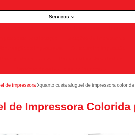
Servicos
de impressoras
Comodato de impressora
Impressora 
Impressoras para locação
Locações de impressoras
Manutenção de impressoras
Outsourcing impressão
Recarga de cartuchos
Remanufatura de cartuchos
Serviços de outsourcing de impressão
el de impressora
quanto custa aluguel de impressora colorida p
 de Impressora Colorida p