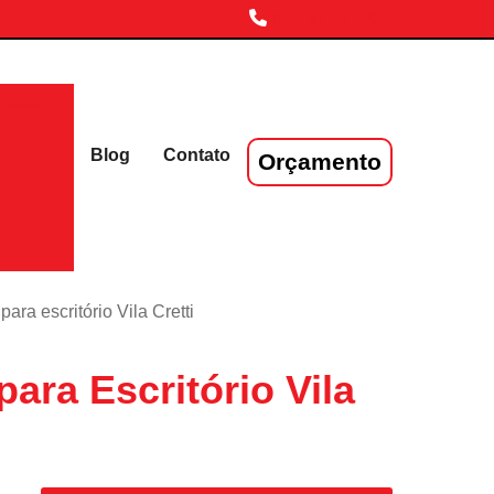
(11) 3719-4230
laser
Blog
Contato
Orçamento
ara escritório Vila Cretti
ara Escritório Vila