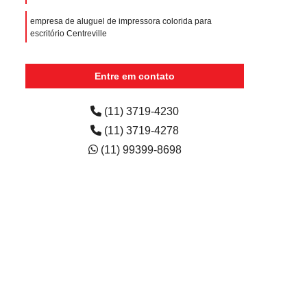
empresa de aluguel de impressora colorida para
escritório Centreville
aluguel de impressora colorida para escola preço
Jardim Cambuí
Entre em contato
aluguéis de impressoras para empresas Vila Progresso
(11) 3719-4230
(11) 3719-4278
(11) 99399-8698