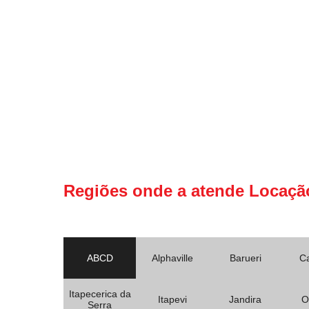
Regiões onde a atende Locaçã
ABCD
Alphaville
Barueri
C
Itapecerica da
Itapevi
Jandira
O
Serra