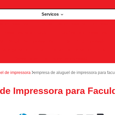
Servicos
de impressoras
Comodato de impressora
Impressora 
Impressoras para locação
Locações de impressoras
Manutenção de impressoras
Outsourcing impressão
Recarga de cartuchos
Remanufatura de cartuchos
Serviços de outsourcing de impressão
el de impressora
empresa de aluguel de impressora para facu
de Impressora para Facul