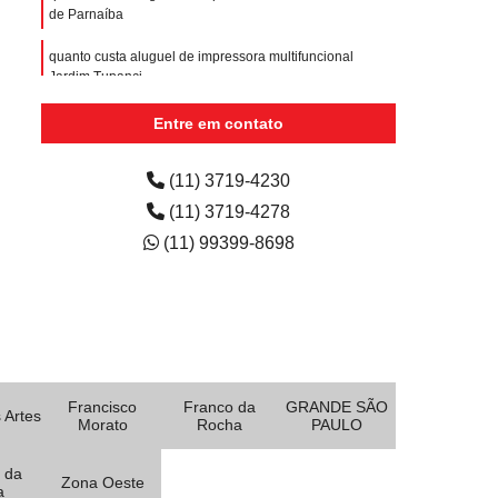
de Parnaíba
quanto custa aluguel de impressora multifuncional
Jardim Tupanci
quanto custa aluguel de impressora para escola Jardim
Entre em contato
Maranhão
(11) 3719-4230
(11) 3719-4278
(11) 99399-8698
Francisco
Franco da
GRANDE SÃO
 Artes
Morato
Rocha
PAULO
 da
Zona Oeste
a