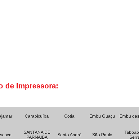
o de Impressora:
ajamar
Carapicuíba
Cotia
Embu Guaçu
Embu das
SANTANA DE
Taboão
sasco
Santo André
São Paulo
PARNAÍBA
Serr