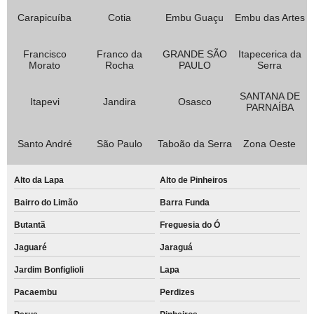
Carapicuíba
Cotia
Embu Guaçu
Embu das Artes
Francisco
Franco da
GRANDE SÃO
Itapecerica da
Morato
Rocha
PAULO
Serra
SANTANA DE
Itapevi
Jandira
Osasco
PARNAÍBA
Santo André
São Paulo
Taboão da Serra
Zona Oeste
Alto da Lapa
Alto de Pinheiros
Bairro do Limão
Barra Funda
Butantã
Freguesia do Ó
Jaguaré
Jaraguá
Jardim Bonfiglioli
Lapa
Pacaembu
Perdizes