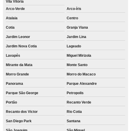
Vila Vitória
Arco-Verde
Arco-íris
Atalaia
Centro
Cotia
Granja Viana
Jardim Leonor
Jardim Lina
Jardim Nova Cotia
Lageado
Lavapés
Miguel Mirizola
Mirante da Mata
Monte Santo
Morro Grande
Morro do Macaco
Panorama
Parque Alexandre
Parque São George
Petropolis
Portão
Recanto Verde
Recanto dos Victor
Rio Cotia
San Diego Park
Santana
São Joaquim
São Miguel