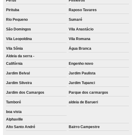
Perus
Pinheiros
Pirituba
Raposo Tavares
Rio Pequeno
Sumaré
São Domingos
Vila Anastácio
Vila Leopoldina
Vila Romana
Vila Sônia
Água Branca
Aldeia da serra -
Califórnia
Engenho novo
Jardim Belval
Jardim Paulista
Jardim Silveira
Jardim Tupanci
Jardim dos Camargos
Parque dos carmargos
Tamboré
aldeia de Barueri
boa vista
Alphaville
Alto Santo André
Bairro Campestre