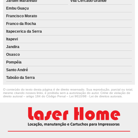
Jardim Maranhão
Vila Cercado Grande
Embu Guaçu
Francisco Morato
Franco da Rocha
Itapecerica da Serra
Itapevi
Jandira
Osasco
Pompéia
Santo André
Taboão da Serra
O conteúdo do texto desta página é de direito reservado. Sua reprodução, parcial ou total,
mesmo citando nossos links, é proibida sem a autorização do autor. Crime de violação de
direito autoral – artigo 184 do Código Penal –
Lei 9610/98 - Lei de direitos autorais
.