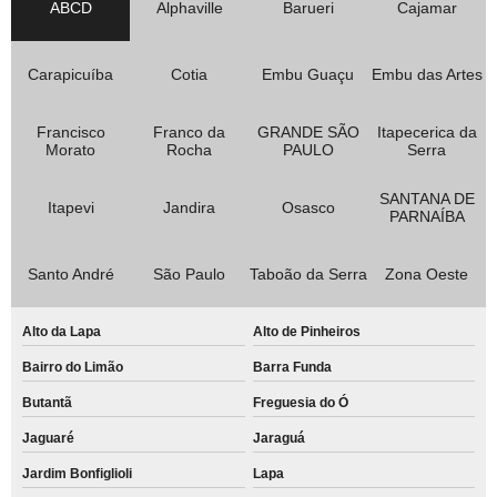
ABCD
Alphaville
Barueri
Cajamar
Carapicuíba
Cotia
Embu Guaçu
Embu das Artes
Francisco
Franco da
GRANDE SÃO
Itapecerica da
Morato
Rocha
PAULO
Serra
SANTANA DE
Itapevi
Jandira
Osasco
PARNAÍBA
Santo André
São Paulo
Taboão da Serra
Zona Oeste
Alto da Lapa
Alto de Pinheiros
Bairro do Limão
Barra Funda
Butantã
Freguesia do Ó
Jaguaré
Jaraguá
Jardim Bonfiglioli
Lapa