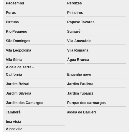
Pacaembu
Perdizes
Perus
Pinheiros
Pirituba
Raposo Tavares
Rio Pequeno
Sumaré
São Domingos
Vila Anastácio
Vila Leopoldina
Vila Romana
Vila Sônia
Água Branca
Aldeia da serra -
Califórnia
Engenho novo
Jardim Belval
Jardim Paulista
Jardim Silveira
Jardim Tupanci
Jardim dos Camargos
Parque dos carmargos
Tamboré
aldeia de Barueri
boa vista
Alphaville