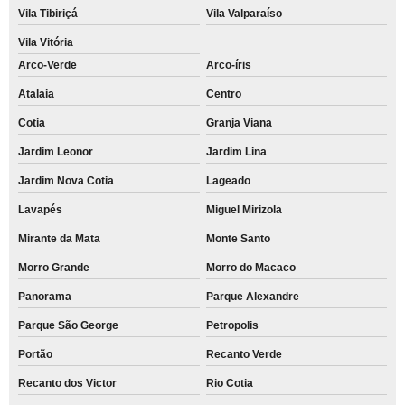
Vila Tibiriçá
Vila Valparaíso
Vila Vitória
Arco-Verde
Arco-íris
Atalaia
Centro
Cotia
Granja Viana
Jardim Leonor
Jardim Lina
Jardim Nova Cotia
Lageado
Lavapés
Miguel Mirizola
Mirante da Mata
Monte Santo
Morro Grande
Morro do Macaco
Panorama
Parque Alexandre
Parque São George
Petropolis
Portão
Recanto Verde
Recanto dos Victor
Rio Cotia