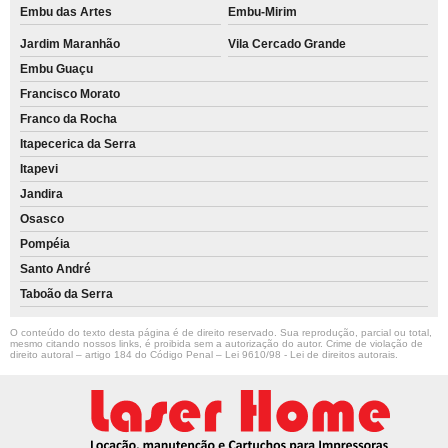
Embu das Artes
Embu-Mirim
Jardim Maranhão
Vila Cercado Grande
Embu Guaçu
Francisco Morato
Franco da Rocha
Itapecerica da Serra
Itapevi
Jandira
Osasco
Pompéia
Santo André
Taboão da Serra
O conteúdo do texto desta página é de direito reservado. Sua reprodução, parcial ou total,
mesmo citando nossos links, é proibida sem a autorização do autor. Crime de violação de
direito autoral – artigo 184 do Código Penal –
Lei 9610/98 - Lei de direitos autorais
.