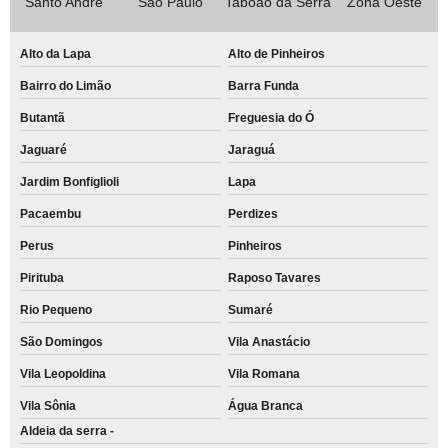
Santo André
São Paulo
Taboão da Serra
Zona Oeste
Alto da Lapa
Alto de Pinheiros
Bairro do Limão
Barra Funda
Butantã
Freguesia do Ó
Jaguaré
Jaraguá
Jardim Bonfiglioli
Lapa
Pacaembu
Perdizes
Perus
Pinheiros
Pirituba
Raposo Tavares
Rio Pequeno
Sumaré
São Domingos
Vila Anastácio
Vila Leopoldina
Vila Romana
Vila Sônia
Água Branca
Aldeia da serra -