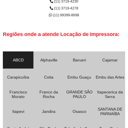
(11) 3719-4230
(11) 3719-4278
(11) 99399-8698
Regiões onde a atende Locação de Impressora:
ABCD
Alphaville
Barueri
Cajamar
Carapicuíba
Cotia
Embu Guaçu
Embu das Artes
Francisco
Franco da
GRANDE SÃO
Itapecerica da
Morato
Rocha
PAULO
Serra
SANTANA DE
Itapevi
Jandira
Osasco
PARNAÍBA