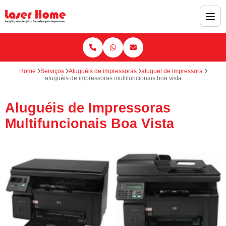
Home
Serviços
Aluguéis de impressoras
aluguel de impressora
aluguéis de impressoras multifuncionais boa vista
Aluguéis de Impressoras
Multifuncionais Boa Vista