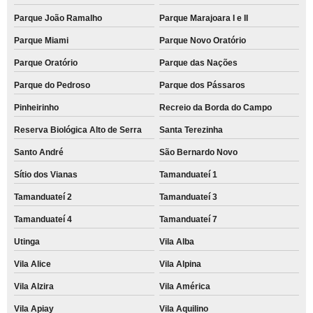
Parque João Ramalho
Parque Marajoara I e II
Parque Miami
Parque Novo Oratório
Parque Oratório
Parque das Nações
Parque do Pedroso
Parque dos Pássaros
Pinheirinho
Recreio da Borda do Campo
Reserva Biológica Alto de Serra
Santa Terezinha
Santo André
São Bernardo Novo
Sítio dos Vianas
Tamanduateí 1
Tamanduateí 2
Tamanduateí 3
Tamanduateí 4
Tamanduateí 7
Utinga
Vila Alba
Vila Alice
Vila Alpina
Vila Alzira
Vila América
Vila Apiay
Vila Aquilino