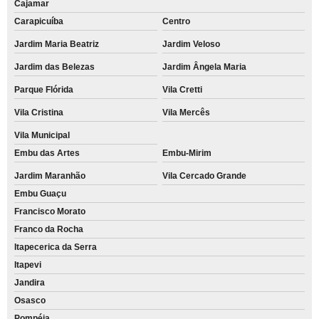
Cajamar
Carapicuíba
Centro
Jardim Maria Beatriz
Jardim Veloso
Jardim das Belezas
Jardim Ângela Maria
Parque Flórida
Vila Cretti
Vila Cristina
Vila Mercês
Vila Municipal
Embu das Artes
Embu-Mirim
Jardim Maranhão
Vila Cercado Grande
Embu Guaçu
Francisco Morato
Franco da Rocha
Itapecerica da Serra
Itapevi
Jandira
Osasco
Pompéia