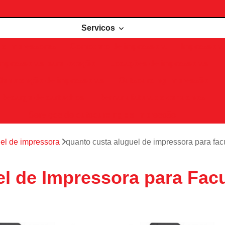
Servicos
de impressoras
Comodato de impressora
Impressora 
Impressoras para locação
Locações de impressoras
Manutenção de impressoras
Outsourcing impressão
Recarga de cartuchos
Remanufatura de cartuchos
Serviços de outsourcing de impressão
el de impressora
quanto custa aluguel de impressora para f
l de Impressora para Fac