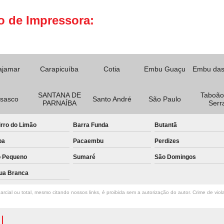
o de Impressora:
ajamar
Carapicuíba
Cotia
Embu Guaçu
Embu das
SANTANA DE
Taboão
sasco
Santo André
São Paulo
PARNAÍBA
Serr
rro do Limão
Barra Funda
Butantã
pa
Pacaembu
Perdizes
o Pequeno
Sumaré
São Domingos
ua Branca
rcial ou total, mesmo citando nossos links, é proibida sem a autorização do autor. Crime de viol