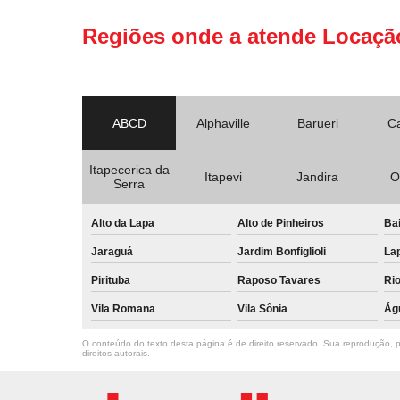
Regiões onde a atende Locaçã
ABCD
Alphaville
Barueri
C
Itapecerica da
Itapevi
Jandira
O
Serra
Alto da Lapa
Alto de Pinheiros
Bai
Jaraguá
Jardim Bonfiglioli
La
Pirituba
Raposo Tavares
Ri
Vila Romana
Vila Sônia
Ág
O conteúdo do texto desta página é de direito reservado. Sua reprodução, pa
direitos autorais
.