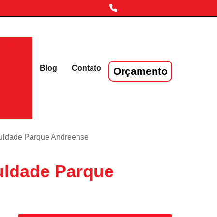
(11) 3719-4230
laser
Blog
Contato
Orçamento
aculdade Parque Andreense
uldade Parque