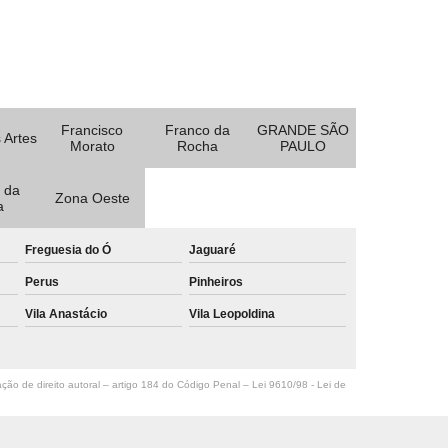
Francisco
Franco da
GRANDE SÃO
 Artes
Morato
Rocha
PAULO
 da
Zona Oeste
a
Freguesia do Ó
Jaguaré
Perus
Pinheiros
Vila Anastácio
Vila Leopoldina
ação de direito autoral – artigo 184 do Código Penal –
Lei 9610/98 - Lei de