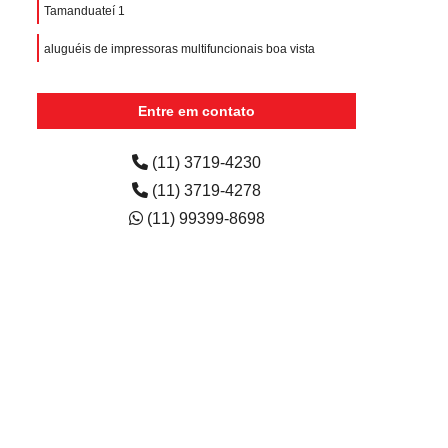
Tamanduateí 1
aluguéis de impressoras multifuncionais boa vista
aluguel de impressora para empresa preço Cotia
Entre em contato
empresa de aluguel de impressora para escritório
Petropolis
(11) 3719-4230
(11) 3719-4278
(11) 99399-8698