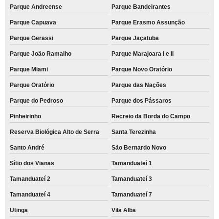
Parque Andreense
Parque Bandeirantes
Parque Capuava
Parque Erasmo Assunção
Parque Gerassi
Parque Jaçatuba
Parque João Ramalho
Parque Marajoara I e II
Parque Miami
Parque Novo Oratório
Parque Oratório
Parque das Nações
Parque do Pedroso
Parque dos Pássaros
Pinheirinho
Recreio da Borda do Campo
Reserva Biológica Alto de Serra
Santa Terezinha
Santo André
São Bernardo Novo
Sítio dos Vianas
Tamanduateí 1
Tamanduateí 2
Tamanduateí 3
Tamanduateí 4
Tamanduateí 7
Utinga
Vila Alba