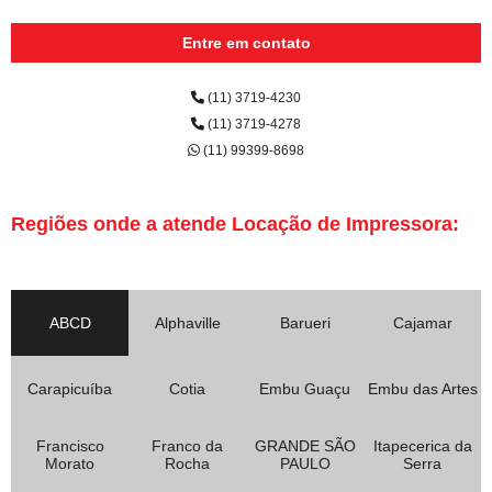
Entre em contato
(11) 3719-4230
(11) 3719-4278
(11) 99399-8698
Regiões onde a atende Locação de Impressora:
ABCD
Alphaville
Barueri
Cajamar
Carapicuíba
Cotia
Embu Guaçu
Embu das Artes
Francisco
Franco da
GRANDE SÃO
Itapecerica da
Morato
Rocha
PAULO
Serra