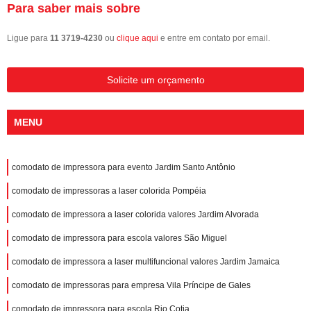
Para saber mais sobre
Ligue para
11 3719-4230
ou
clique aqui
e entre em contato por email.
Solicite um orçamento
MENU
comodato de impressora para evento Jardim Santo Antônio
comodato de impressoras a laser colorida Pompéia
comodato de impressora a laser colorida valores Jardim Alvorada
comodato de impressora para escola valores São Miguel
comodato de impressora a laser multifuncional valores Jardim Jamaica
comodato de impressoras para empresa Vila Príncipe de Gales
comodato de impressora para escola Rio Cotia