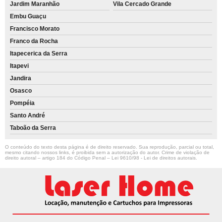
Jardim Maranhão
Vila Cercado Grande
Embu Guaçu
Francisco Morato
Franco da Rocha
Itapecerica da Serra
Itapevi
Jandira
Osasco
Pompéia
Santo André
Taboão da Serra
O conteúdo do texto desta página é de direito reservado. Sua reprodução, parcial ou total,
mesmo citando nossos links, é proibida sem a autorização do autor. Crime de violação de
direito autoral – artigo 184 do Código Penal –
Lei 9610/98 - Lei de direitos autorais
.