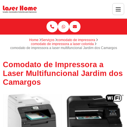
Home
Serviços
comodato de impressora
comodato de impressora a laser colorida
comodato de impressora a laser multifuncional Jardim dos Camargos
Comodato de Impressora a
Laser Multifuncional Jardim dos
Camargos