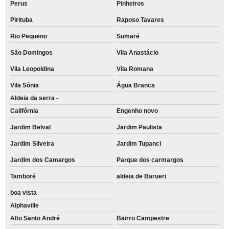
Perus
Pinheiros
Pirituba
Raposo Tavares
Rio Pequeno
Sumaré
São Domingos
Vila Anastácio
Vila Leopoldina
Vila Romana
Vila Sônia
Água Branca
Aldeia da serra -
Califórnia
Engenho novo
Jardim Belval
Jardim Paulista
Jardim Silveira
Jardim Tupanci
Jardim dos Camargos
Parque dos carmargos
Tamboré
aldeia de Barueri
boa vista
Alphaville
Alto Santo André
Bairro Campestre