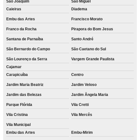
São Joaquim
São Miguel
Caieiras
Diadema
Embu das Artes
Francisco Morato
Franco da Rocha
Pirapora do Bom Jesus
Santana de Parnaíba
Santo André
São Bernardo do Campo
São Caetano do Sul
São Lourenço da Serra
Vargem Grande Paulista
Cajamar
Carapicuíba
Centro
Jardim Maria Beatriz
Jardim Veloso
Jardim das Belezas
Jardim Ângela Maria
Parque Flórida
Vila Cretti
Vila Cristina
Vila Mercês
Vila Municipal
Embu das Artes
Embu-Mirim