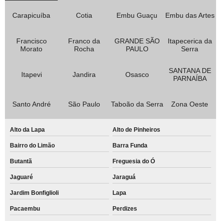
Carapicuíba
Cotia
Embu Guaçu
Embu das Artes
Francisco
Franco da
GRANDE SÃO
Itapecerica da
Morato
Rocha
PAULO
Serra
SANTANA DE
Itapevi
Jandira
Osasco
PARNAÍBA
Santo André
São Paulo
Taboão da Serra
Zona Oeste
Alto da Lapa
Alto de Pinheiros
Bairro do Limão
Barra Funda
Butantã
Freguesia do Ó
Jaguaré
Jaraguá
Jardim Bonfiglioli
Lapa
Pacaembu
Perdizes