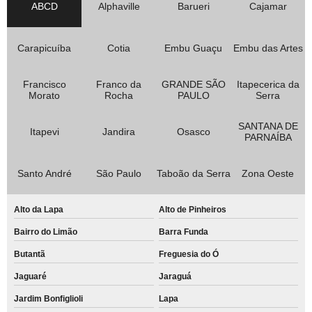
ABCD
Alphaville
Barueri
Cajamar
empresa que faz comodato de impressora para empresa Tamanduateí 7
comodato de impressora para escola valores São Miguel
Carapicuíba
Cotia
Embu Guaçu
Embu das Artes
empresa que faz comodato de impressora multifuncional Água Branca
Francisco
Franco da
GRANDE SÃO
Itapecerica da
comodato de impressora multifuncional para escritório Parque Erasmo
Morato
Rocha
PAULO
Serra
Assunção
comodato de impressora para empresa Santo André
SANTANA DE
Itapevi
Jandira
Osasco
PARNAÍBA
comodato de impressoras multifuncional para escritório Vila Leopoldina
comodato de impressoras para escola Miguel Mirizola
Santo André
São Paulo
Taboão da Serra
Zona Oeste
comodato de impressoras para escola Miguel Mirizola
Alto da Lapa
Alto de Pinheiros
comodato de impressora para escritório valores Bairro Santa Maria
Bairro do Limão
Barra Funda
comodato de impressora multifuncional para escritório valores Vila Eldízia
Butantã
Freguesia do Ó
comodato de impressora multifuncional para empresa valores Vila Santa
Tereza
Jaguaré
Jaraguá
empresa que faz comodato de impressora a laser multifuncional colorida
Jardim Bonfiglioli
Lapa
São Caetano do Sul