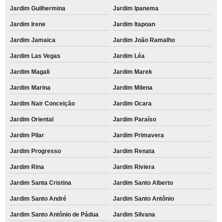
Jardim Guilhermina
Jardim Ipanema
onde faço comodato de impressora a laser colorida Bairro Casa Branca
Jardim Irene
Jardim Itapoan
comodato de impressora multifuncional para empresa valores Vila Santa
Tereza
Jardim Jamaica
Jardim João Ramalho
comodato de impressoras para evento Pompéia
Jardim Las Vegas
Jardim Léa
empresa que faz comodato de impressora a laser colorida Vila Scarpelli
Jardim Magali
Jardim Marek
empresa que faz comodato de impressora para evento Centreville
Jardim Marina
Jardim Milena
comodato de impressoras a laser monocromática Cajamar
Jardim Nair Conceição
Jardim Ocara
onde faço comodato de impressora a laser multifuncional Santa Terezinha
Jardim Oriental
Jardim Paraíso
empresa que faz comodato de impressora a laser multifuncional colorida
Jardim Pilar
Jardim Primavera
São Caetano do Sul
Jardim Progresso
Jardim Renata
comodato de impressoras para escritório Jardim Paraíso
Jardim Rina
Jardim Riviera
comodato de impressoras a laser colorida Jardim Irene
Jardim Santa Cristina
Jardim Santo Alberto
empresa que faz comodato de impressora multifuncional Água Branca
Jardim Santo André
Jardim Santo Antônio
comodato de impressoras multifuncional para escritório Vila Leopoldina
Jardim Santo Antônio de Pádua
Jardim Silvana