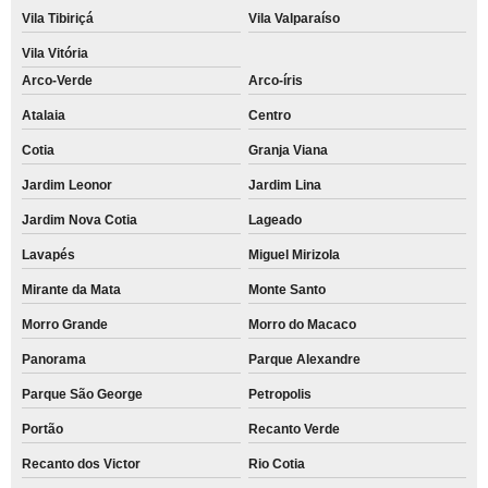
empresa que faz comodato de impressora para escola Tamanduateí 7
Vila Tibiriçá
Vila Valparaíso
empresa que faz comodato de impressora para evento Centreville
Vila Vitória
comodato de impressora a laser multifuncional colorida valores São
Arco-Verde
Arco-íris
Lourenço da Serra
Atalaia
Centro
empresa que faz comodato de impressora para escritório Jardim Las Vegas
Cotia
Granja Viana
empresa que faz comodato de impressora para empresa Tamanduateí 7
Jardim Leonor
Jardim Lina
Jardim Nova Cotia
Lageado
Lavapés
Miguel Mirizola
Mirante da Mata
Monte Santo
Morro Grande
Morro do Macaco
Panorama
Parque Alexandre
Parque São George
Petropolis
Portão
Recanto Verde
Recanto dos Victor
Rio Cotia