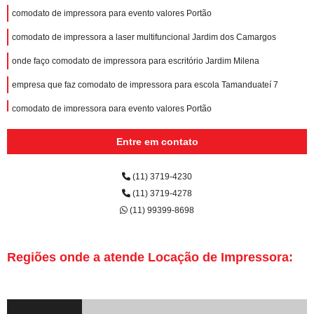
comodato de impressora para evento valores Portão
comodato de impressora a laser multifuncional Jardim dos Camargos
onde faço comodato de impressora para escritório Jardim Milena
empresa que faz comodato de impressora para escola Tamanduateí 7
comodato de impressora para evento valores Portão
comodato de impressoras a laser monocromática Cajamar
Entre em contato
comodato de impressora para escola Rio Cotia
(11) 3719-4230
comodato de impressora para escritório Jardim João Ramalho
(11) 3719-4278
onde faço comodato de impressora para escola Embu das Artes
(11) 99399-8698
comodato de impressoras para empresa Vila Príncipe de Gales
empresa que faz comodato de impressora a laser monocromática Vila
Regiões onde a atende Locação de Impressora:
Assunção
onde faço comodato de impressora para evento Vila São Rafael
onde faço comodato de impressora a laser multifuncional colorida Centro