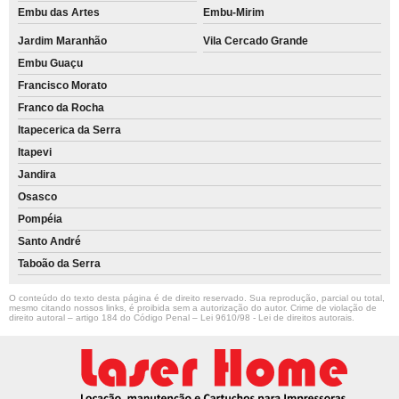
Embu das Artes
Embu-Mirim
Jardim Maranhão
Vila Cercado Grande
Embu Guaçu
Francisco Morato
Franco da Rocha
Itapecerica da Serra
Itapevi
Jandira
Osasco
Pompéia
Santo André
Taboão da Serra
O conteúdo do texto desta página é de direito reservado. Sua reprodução, parcial ou total,
mesmo citando nossos links, é proibida sem a autorização do autor. Crime de violação de
direito autoral – artigo 184 do Código Penal –
Lei 9610/98 - Lei de direitos autorais
.