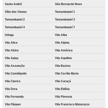
onde faço comodato de impressora a laser monocromática Vila Guiomar
Santo André
São Bernardo Novo
comodato de impressora a laser multifuncional valores Jardim Jamaica
Sítio dos Vianas
Tamanduateí 1
Tamanduateí 2
Tamanduateí 3
empresa que faz comodato de impressora a laser multifuncional Vila
Príncipe de Gales
Tamanduateí 4
Tamanduateí 7
comodato de impressora a laser colorida valores Jardim Alvorada
Utinga
Vila Alba
comodato de impressora multifuncional para empresa Reserva Biológica
Vila Alice
Vila Alpina
Alto de Serra
Vila Alzira
Vila América
onde faço comodato de impressora a laser multifuncional Santa Terezinha
Vila Apiay
Vila Aquilino
comodato de impressora a laser multifuncional colorida valores São
Lourenço da Serra
Vila Assunção
Vila Bastos
comodato de impressoras para evento Pompéia
Vila Camilópolis
Vila Cecília Maria
onde faço comodato de impressora multifuncional para empresa Bangú
Vila Clarice
Vila Curuçá
comodato de impressoras multifuncional São Joaquim
Vila Dora
Vila Eldízia
onde faço comodato de impressora para evento Vila São Rafael
Vila Fernanda
Vila Floresta
comodato de impressora multifuncional para empresa Reserva Biológica
Vila Fláquer
Vila Francisco Matarazzo
Alto de Serra