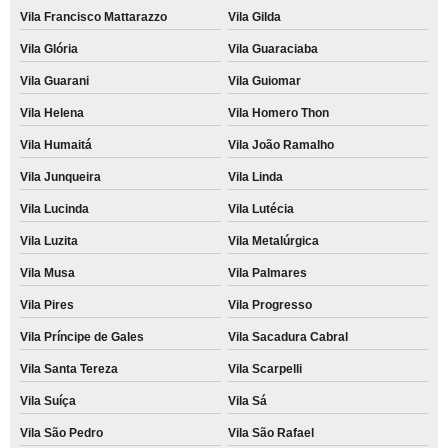
Vila Francisco Mattarazzo
Vila Gilda
comodato de impressora para escola valores São Miguel
Vila Glória
Vila Guaraciaba
comodato de impressora multifuncional Vila Santa Tereza
Vila Guarani
Vila Guiomar
comodato de impressoras a laser colorida Pompéia
Vila Helena
Vila Homero Thon
comodato de impressora a laser monocromática valores Pirituba
Vila Humaitá
Vila João Ramalho
comodato de impressora a laser multifuncional Jardim dos Camargos
Vila Junqueira
Vila Linda
onde faço comodato de impressora multifuncional Cata Preta
Vila Lucinda
Vila Lutécia
comodato de impressora para escritório valores Bairro Santa Maria
Vila Luzita
Vila Metalúrgica
comodato de impressoras multifuncional Bairro Jardim
Vila Musa
Vila Palmares
comodato de impressora a laser colorida Bairro Jardim
Vila Pires
Vila Progresso
comodato de impressoras para empresa Vila Príncipe de Gales
Vila Príncipe de Gales
Vila Sacadura Cabral
Vila Santa Tereza
Vila Scarpelli
empresa que faz comodato de impressora multifuncional para escritório
Cotia
Vila Suíça
Vila Sá
onde faço comodato de impressora multifuncional para escritório Arco-Verde
Vila São Pedro
Vila São Rafael