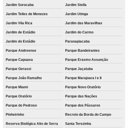
onde faço comodato de impressora para escola Embu das Artes
Jardim Sorocaba
Jardim Stella
comodato de impressora a laser monocromática valores Pirituba
Jardim Telles de Menezes
Jardim Utinga
comodato de impressora para empresa valores Jardim dos Camargos
Jardim Vila Rica
Jardim das Maravilhas
comodato de impressora a laser multifuncional colorida Vila Musa
Jardim de Estádio
Jardim do Carmo
onde faço comodato de impressora multifuncional para escritório Arco-Verde
Jardim do Estádio
Paranapiacaba
comodato de impressora para empresa valores Jardim dos Camargos
Parque Andreense
Parque Bandeirantes
Parque Capuava
Parque Erasmo Assunção
comodato de impressoras a laser multifuncional São Miguel
Parque Gerassi
Parque Jaçatuba
comodato de impressora para evento Jardim Santo Antônio
Parque João Ramalho
Parque Marajoara I e II
comodato de impressora para escola Rio Cotia
Parque Miami
Parque Novo Oratório
onde faço comodato de impressora para empresa Jardim Ocara
Parque Oratório
Parque das Nações
comodato de impressoras a laser multifuncional São Miguel
Parque do Pedroso
Parque dos Pássaros
comodato de impressora multifuncional valores Jardim Aclimação
Pinheirinho
Recreio da Borda do Campo
empresa que faz comodato de impressora a laser monocromática Vila
Assunção
Reserva Biológica Alto de Serra
Santa Terezinha