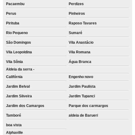
Pacaembu
Perdizes
comodato de impressora a laser monocromática Califórnia
Perus
Pinheiros
comodato de impressora para escritório Jardim João Ramalho
Pirituba
Raposo Tavares
onde faço comodato de impressora a laser multifuncional colorida Centro
Rio Pequeno
Sumaré
empresa que faz comodato de impressora a laser colorida Vila Scarpelli
São Domingos
Vila Anastácio
comodato de impressoras a laser multifuncional colorida Pirituba
Vila Leopoldina
Vila Romana
comodato de impressora a laser multifuncional colorida Vila Musa
Vila Sônia
Água Branca
Aldeia da serra -
comodato de impressoras para escritório Itapevi
Califórnia
Engenho novo
empresa que faz comodato de impressora multifuncional para empresa
Tamanduateí 7
Jardim Belval
Jardim Paulista
empresa que faz comodato de impressora multifuncional para escritório
Jardim Silveira
Jardim Tupanci
Cotia
Jardim dos Camargos
Parque dos carmargos
comodato de impressora para empresa Santo André
Tamboré
aldeia de Barueri
comodato de impressora a laser monocromática Califórnia
boa vista
onde faço comodato de impressora a laser monocromática Vila Guiomar
Alphaville