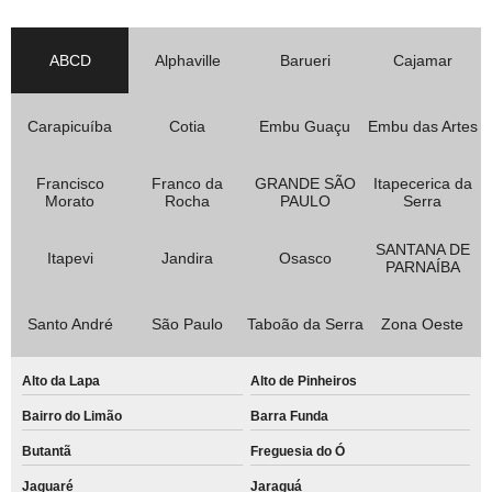
ABCD
Alphaville
Barueri
Cajamar
Carapicuíba
Cotia
Embu Guaçu
Embu das Artes
Francisco
Franco da
GRANDE SÃO
Itapecerica da
Morato
Rocha
PAULO
Serra
SANTANA DE
Itapevi
Jandira
Osasco
PARNAÍBA
Santo André
São Paulo
Taboão da Serra
Zona Oeste
Alto da Lapa
Alto de Pinheiros
Bairro do Limão
Barra Funda
Butantã
Freguesia do Ó
Jaguaré
Jaraguá