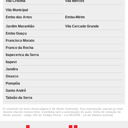
Vila Cristina
Vila Mercês
Vila Municipal
Embu das Artes
Embu-Mirim
Jardim Maranhão
Vila Cercado Grande
Embu Guaçu
Francisco Morato
Franco da Rocha
Itapecerica da Serra
Itapevi
Jandira
Osasco
Pompéia
Santo André
Taboão da Serra
O conteúdo do texto desta página é de direito reservado. Sua reprodução, parcial ou total,
mesmo citando nossos links, é proibida sem a autorização do autor. Crime de violação de
direito autoral – artigo 184 do Código Penal –
Lei 9610/98 - Lei de direitos autorais
.