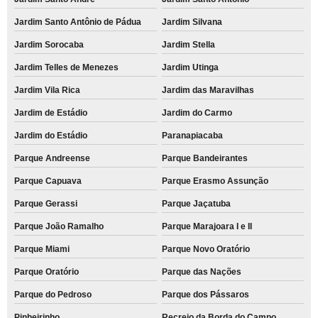
Jardim Santo Antônio de Pádua
Jardim Silvana
Jardim Sorocaba
Jardim Stella
Jardim Telles de Menezes
Jardim Utinga
Jardim Vila Rica
Jardim das Maravilhas
Jardim de Estádio
Jardim do Carmo
Jardim do Estádio
Paranapiacaba
Parque Andreense
Parque Bandeirantes
Parque Capuava
Parque Erasmo Assunção
Parque Gerassi
Parque Jaçatuba
Parque João Ramalho
Parque Marajoara I e II
Parque Miami
Parque Novo Oratório
Parque Oratório
Parque das Nações
Parque do Pedroso
Parque dos Pássaros
Pinheirinho
Recreio da Borda do Campo