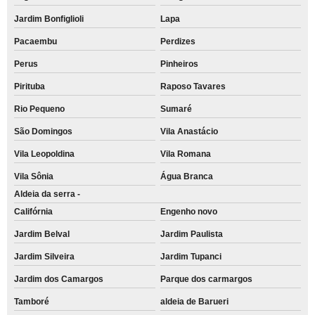
Jardim Bonfiglioli
Lapa
Pacaembu
Perdizes
Perus
Pinheiros
Pirituba
Raposo Tavares
Rio Pequeno
Sumaré
São Domingos
Vila Anastácio
Vila Leopoldina
Vila Romana
Vila Sônia
Água Branca
Aldeia da serra -
Califórnia
Engenho novo
Jardim Belval
Jardim Paulista
Jardim Silveira
Jardim Tupanci
Jardim dos Camargos
Parque dos carmargos
Tamboré
aldeia de Barueri