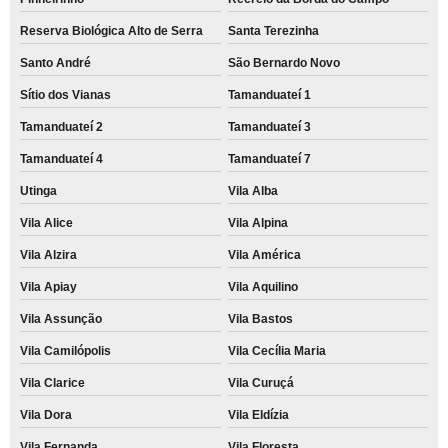
Reserva Biológica Alto de Serra
Santa Terezinha
Santo André
São Bernardo Novo
Sítio dos Vianas
Tamanduateí 1
Tamanduateí 2
Tamanduateí 3
Tamanduateí 4
Tamanduateí 7
Utinga
Vila Alba
Vila Alice
Vila Alpina
Vila Alzira
Vila América
Vila Apiay
Vila Aquilino
Vila Assunção
Vila Bastos
Vila Camilópolis
Vila Cecília Maria
Vila Clarice
Vila Curuçá
Vila Dora
Vila Eldízia
Vila Fernanda
Vila Floresta