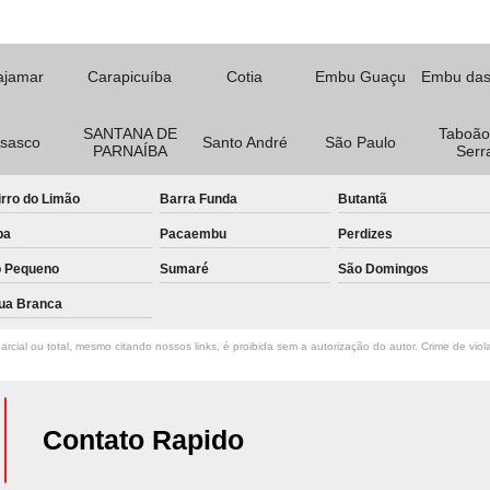
ajamar
Carapicuíba
Cotia
Embu Guaçu
Embu das
SANTANA DE
Taboão
sasco
Santo André
São Paulo
PARNAÍBA
Serr
rro do Limão
Barra Funda
Butantã
pa
Pacaembu
Perdizes
o Pequeno
Sumaré
São Domingos
ua Branca
rcial ou total, mesmo citando nossos links, é proibida sem a autorização do autor. Crime de viol
Contato Rapido