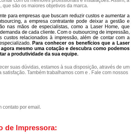
ontar com os melhores profissionais e instalações. Assim, a
, que são os maiores objetivos da marca.
nte para empresas que buscam reduzir custos e aumentar a
utsourcing, a empresa contratante pode deixar a gestão e
ão nas mãos de especialistas, como a Laser Home, que
 demanda de cada cliente. Com o outsourcing de impressão,
s custos relacionados à impressão, além de contar com a
especializado.
Para conhecer os benefícios que a Laser
ça agora mesmo uma cotação e descubra como podemos
tar a produtividade da sua equipe.
ecer suas dúvidas, estamos à sua disposição, através de um
 satisfação. Também trabalhamos com e . Fale com nossos
 contato por email.
o de Impressora: