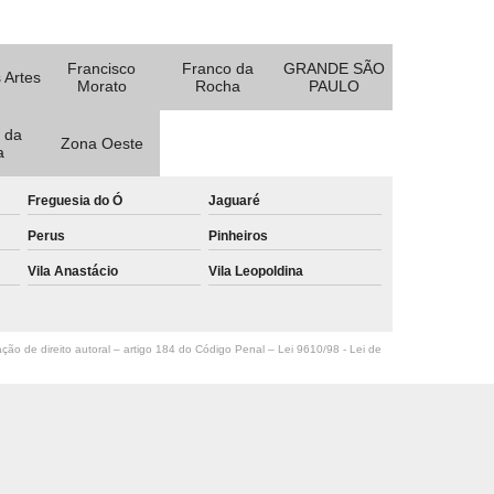
Francisco
Franco da
GRANDE SÃO
 Artes
Morato
Rocha
PAULO
 da
Zona Oeste
a
Freguesia do Ó
Jaguaré
Perus
Pinheiros
Vila Anastácio
Vila Leopoldina
ação de direito autoral – artigo 184 do Código Penal –
Lei 9610/98 - Lei de