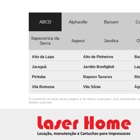
ABCD
Alphaville
Barueri
C
Itapecerica da
Itapevi
Jandira
O
Serra
Alto da Lapa
Alto de Pinheiros
Bai
Jaraguá
Jardim Bonfiglioli
La
Pirituba
Raposo Tavares
Ri
Vila Romana
Vila Sônia
Ág
O conteúdo do texto desta página é de direito reservado. Sua reprodução, pa
direitos autorais
.