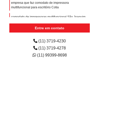
empresa que faz comodato de impressora
multifuncional para escritório Cotia
comodato de impressoras multifuncional São Joaquim
empresa que faz comodato de impressora
Entre em contato
multifuncional Água Branca
comodato de impressoras multifuncional para empresa
(11) 3719-4230
San Diego Park
(11) 3719-4278
(11) 99399-8698