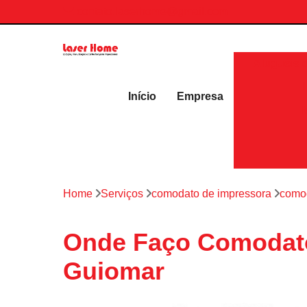
contato.laserhome@gmail.com
Aluguéis 
Início
Empresa
Home
Serviços
comodato de impressora
comod
Onde Faço Comodato
Guiomar