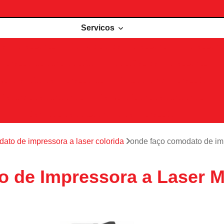
Servicos
de impressoras
Comodato de impressora
Impressora 
Impressoras para locação
Locações de impressoras
Manutenção de impressoras
Outsourcing impressão
Recarga de cartuchos
Remanufatura de cartuchos
Serviços de outsourcing de impressão
ato de impressora a laser colorida
onde faço comodato de im
 de Impressora a Laser M