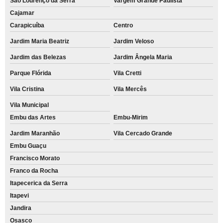
São Lourenço da Serra
Vargem Grande Paulista
Cajamar
Carapicuíba
Centro
Jardim Maria Beatriz
Jardim Veloso
Jardim das Belezas
Jardim Ângela Maria
Parque Flórida
Vila Cretti
Vila Cristina
Vila Mercês
Vila Municipal
Embu das Artes
Embu-Mirim
Jardim Maranhão
Vila Cercado Grande
Embu Guaçu
Francisco Morato
Franco da Rocha
Itapecerica da Serra
Itapevi
Jandira
Osasco