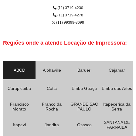
(11) 3719-4230
(11) 3719-4278
(11) 99399-8698
Regiões onde a atende Locação de Impressora:
ABCD
Alphaville
Barueri
Cajamar
Carapicuíba
Cotia
Embu Guaçu
Embu das Artes
Francisco
Franco da
GRANDE SÃO
Itapecerica da
Morato
Rocha
PAULO
Serra
SANTANA DE
Itapevi
Jandira
Osasco
PARNAÍBA