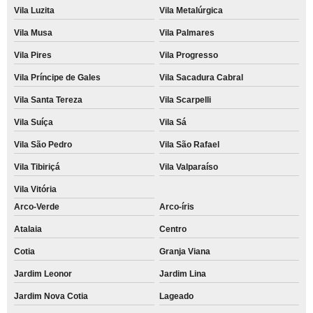
Vila Luzita
Vila Metalúrgica
Vila Musa
Vila Palmares
Vila Pires
Vila Progresso
Vila Príncipe de Gales
Vila Sacadura Cabral
Vila Santa Tereza
Vila Scarpelli
Vila Suíça
Vila Sá
Vila São Pedro
Vila São Rafael
Vila Tibiriçá
Vila Valparaíso
Vila Vitória
Arco-Verde
Arco-íris
Atalaia
Centro
Cotia
Granja Viana
Jardim Leonor
Jardim Lina
Jardim Nova Cotia
Lageado