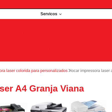
Servicos
de impressoras
Comodato de impressora
Impressora 
Impressoras para locação
Locações de impressoras
Manutenção de impressoras
Outsourcing impressão
Recarga de cartuchos
Remanufatura de cartuchos
Serviços de outsourcing de impressão
ora laser colorida para personalizados
locar impressora laser
ser A4 Granja Viana