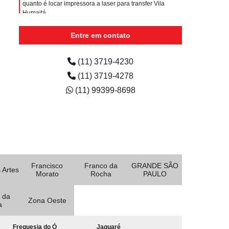
quanto é locar impressora a laser para transfer Vila
Humaitá
locar impressora laser a3 colorida Parque Bandeirantes
Entre em contato
locar impressora laser a3 valor Jardim Sorocaba
(11) 3719-4230
(11) 3719-4278
(11) 99399-8698
Francisco
Franco da
GRANDE SÃO
 Artes
Morato
Rocha
PAULO
 da
Zona Oeste
a
Freguesia do Ó
Jaguaré