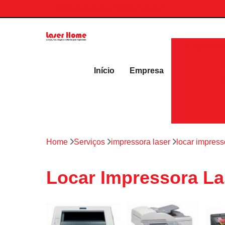
contato.laserhome@gmail.com
Aluguéis 
Início
Empresa
Home
Serviços
impressora laser
locar impress
Locar Impressora La