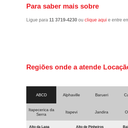
Para saber mais sobre
Ligue para
11 3719-4230
ou
clique aqui
e entre em
Regiões onde a atende Locaçã
ABCD
Alphaville
Barueri
C
Itapecerica da
Itapevi
Jandira
O
Serra
Alto da Lapa
Alto de Pinheiros
Bai