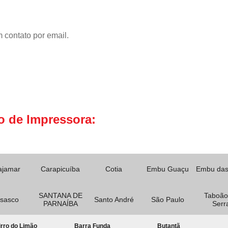
 contato por email.
o de Impressora:
ajamar
Carapicuíba
Cotia
Embu Guaçu
Embu das
SANTANA DE
Taboão
sasco
Santo André
São Paulo
PARNAÍBA
Serr
rro do Limão
Barra Funda
Butantã