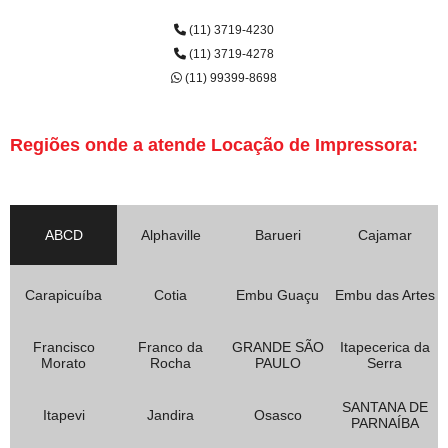
(11) 3719-4230
(11) 3719-4278
(11) 99399-8698
Regiões onde a atende Locação de Impressora:
ABCD
Alphaville
Barueri
Cajamar
Carapicuíba
Cotia
Embu Guaçu
Embu das Artes
Francisco
Franco da
GRANDE SÃO
Itapecerica da
Morato
Rocha
PAULO
Serra
SANTANA DE
Itapevi
Jandira
Osasco
PARNAÍBA