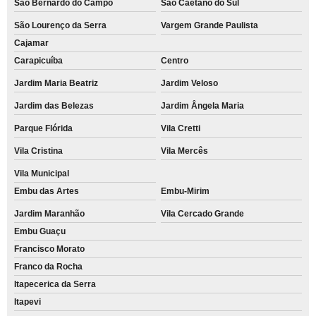
São Bernardo do Campo
São Caetano do Sul
São Lourenço da Serra
Vargem Grande Paulista
Cajamar
Carapicuíba
Centro
Jardim Maria Beatriz
Jardim Veloso
Jardim das Belezas
Jardim Ângela Maria
Parque Flórida
Vila Cretti
Vila Cristina
Vila Mercês
Vila Municipal
Embu das Artes
Embu-Mirim
Jardim Maranhão
Vila Cercado Grande
Embu Guaçu
Francisco Morato
Franco da Rocha
Itapecerica da Serra
Itapevi