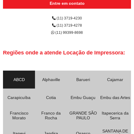
Entre em contato
(11) 3719-4230
(11) 3719-4278
(11) 99399-8698
Regiões onde a atende Locação de Impressora:
ABCD
Alphaville
Barueri
Cajamar
Carapicuíba
Cotia
Embu Guaçu
Embu das Artes
Francisco
Franco da
GRANDE SÃO
Itapecerica da
Morato
Rocha
PAULO
Serra
SANTANA DE
Itapevi
Jandira
Osasco