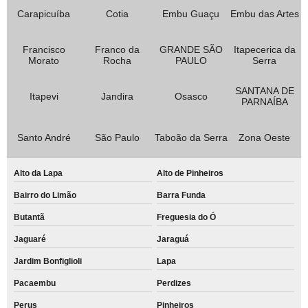
Carapicuíba
Cotia
Embu Guaçu
Embu das Artes
Francisco
Franco da
GRANDE SÃO
Itapecerica da
Morato
Rocha
PAULO
Serra
SANTANA DE
Itapevi
Jandira
Osasco
PARNAÍBA
Santo André
São Paulo
Taboão da Serra
Zona Oeste
Alto da Lapa
Alto de Pinheiros
Bairro do Limão
Barra Funda
Butantã
Freguesia do Ó
Jaguaré
Jaraguá
Jardim Bonfiglioli
Lapa
Pacaembu
Perdizes
Perus
Pinheiros