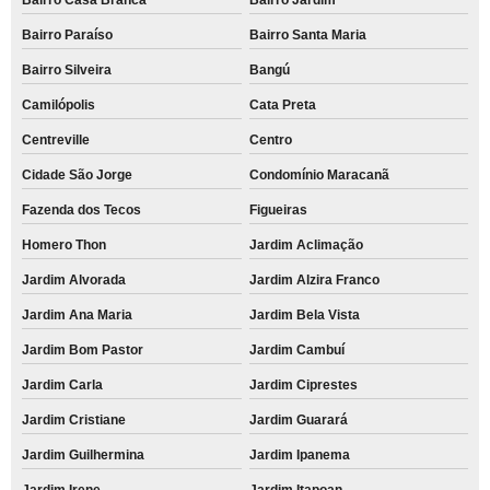
Bairro Paraíso
Bairro Santa Maria
Bairro Silveira
Bangú
Camilópolis
Cata Preta
Centreville
Centro
Cidade São Jorge
Condomínio Maracanã
Fazenda dos Tecos
Figueiras
Homero Thon
Jardim Aclimação
Jardim Alvorada
Jardim Alzira Franco
Jardim Ana Maria
Jardim Bela Vista
Jardim Bom Pastor
Jardim Cambuí
Jardim Carla
Jardim Ciprestes
Jardim Cristiane
Jardim Guarará
Jardim Guilhermina
Jardim Ipanema
Jardim Irene
Jardim Itapoan