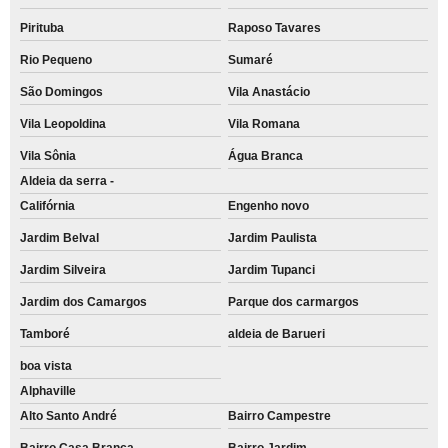
Pirituba
Raposo Tavares
Rio Pequeno
Sumaré
São Domingos
Vila Anastácio
Vila Leopoldina
Vila Romana
Vila Sônia
Água Branca
Aldeia da serra -
Califórnia
Engenho novo
Jardim Belval
Jardim Paulista
Jardim Silveira
Jardim Tupanci
Jardim dos Camargos
Parque dos carmargos
Tamboré
aldeia de Barueri
boa vista
Alphaville
Alto Santo André
Bairro Campestre
Bairro Casa Branca
Bairro Jardim