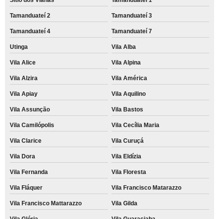
Tamanduateí 2
Tamanduateí 3
Tamanduateí 4
Tamanduateí 7
Utinga
Vila Alba
Vila Alice
Vila Alpina
Vila Alzira
Vila América
Vila Apiay
Vila Aquilino
Vila Assunção
Vila Bastos
Vila Camilópolis
Vila Cecília Maria
Vila Clarice
Vila Curuçá
Vila Dora
Vila Eldízia
Vila Fernanda
Vila Floresta
Vila Fláquer
Vila Francisco Matarazzo
Vila Francisco Mattarazzo
Vila Gilda
Vila Glória
Vila Guaraciaba