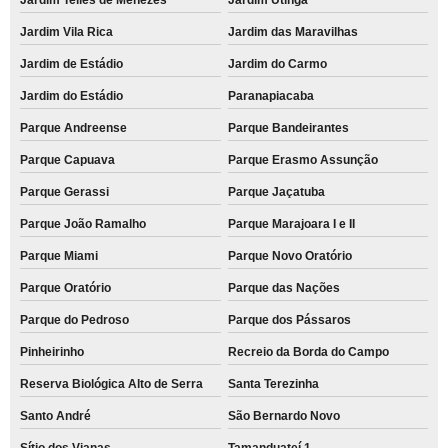
Jardim Vila Rica
Jardim das Maravilhas
Jardim de Estádio
Jardim do Carmo
Jardim do Estádio
Paranapiacaba
Parque Andreense
Parque Bandeirantes
Parque Capuava
Parque Erasmo Assunção
Parque Gerassi
Parque Jaçatuba
Parque João Ramalho
Parque Marajoara I e II
Parque Miami
Parque Novo Oratório
Parque Oratório
Parque das Nações
Parque do Pedroso
Parque dos Pássaros
Pinheirinho
Recreio da Borda do Campo
Reserva Biológica Alto de Serra
Santa Terezinha
Santo André
São Bernardo Novo
Sítio dos Vianas
Tamanduateí 1