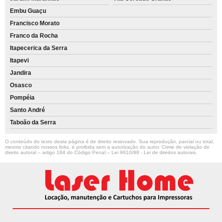
Embu Guaçu
Francisco Morato
Franco da Rocha
Itapecerica da Serra
Itapevi
Jandira
Osasco
Pompéia
Santo André
Taboão da Serra
O conteúdo do texto desta página é de direito reservado. Sua reprodução, parcial ou total,
mesmo citando nossos links, é proibida sem a autorização do autor. Crime de violação de
direito autoral – artigo 184 do Código Penal –
Lei 9610/98 - Lei de direitos autorais
.