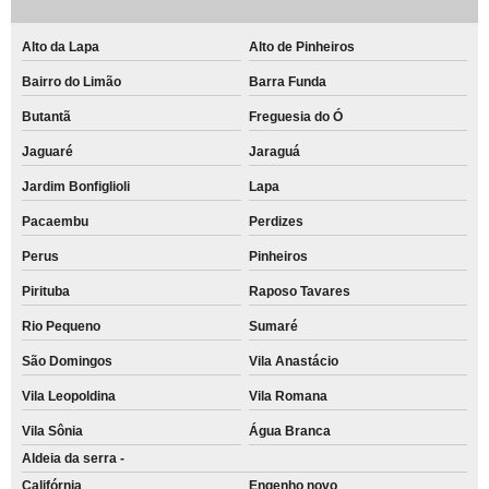
Alto da Lapa
Alto de Pinheiros
Bairro do Limão
Barra Funda
Butantã
Freguesia do Ó
Jaguaré
Jaraguá
Jardim Bonfiglioli
Lapa
Pacaembu
Perdizes
Perus
Pinheiros
Pirituba
Raposo Tavares
Rio Pequeno
Sumaré
São Domingos
Vila Anastácio
Vila Leopoldina
Vila Romana
Vila Sônia
Água Branca
Aldeia da serra -
Califórnia
Engenho novo