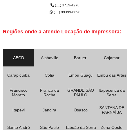
(11) 3719-4278
(11) 99399-8698
Regiões onde a atende Locação de Impressora:
ABCD
Alphaville
Barueri
Cajamar
Carapicuíba
Cotia
Embu Guaçu
Embu das Artes
Francisco
Franco da
GRANDE SÃO
Itapecerica da
Morato
Rocha
PAULO
Serra
SANTANA DE
Itapevi
Jandira
Osasco
PARNAÍBA
Santo André
São Paulo
Taboão da Serra
Zona Oeste