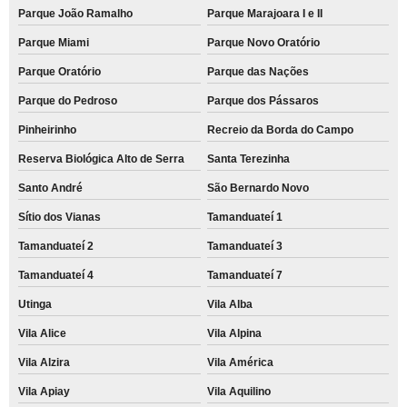
Parque João Ramalho
Parque Marajoara I e II
Parque Miami
Parque Novo Oratório
Parque Oratório
Parque das Nações
Parque do Pedroso
Parque dos Pássaros
Pinheirinho
Recreio da Borda do Campo
Reserva Biológica Alto de Serra
Santa Terezinha
Santo André
São Bernardo Novo
Sítio dos Vianas
Tamanduateí 1
Tamanduateí 2
Tamanduateí 3
Tamanduateí 4
Tamanduateí 7
Utinga
Vila Alba
Vila Alice
Vila Alpina
Vila Alzira
Vila América
Vila Apiay
Vila Aquilino