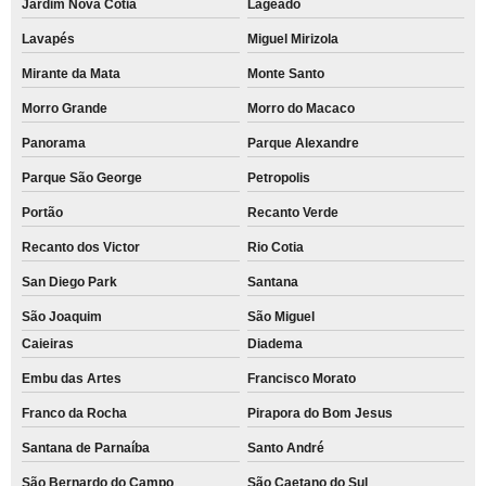
Jardim Nova Cotia
Lageado
Lavapés
Miguel Mirizola
Mirante da Mata
Monte Santo
Morro Grande
Morro do Macaco
Panorama
Parque Alexandre
Parque São George
Petropolis
Portão
Recanto Verde
Recanto dos Victor
Rio Cotia
San Diego Park
Santana
São Joaquim
São Miguel
Caieiras
Diadema
Embu das Artes
Francisco Morato
Franco da Rocha
Pirapora do Bom Jesus
Santana de Parnaíba
Santo André
São Bernardo do Campo
São Caetano do Sul