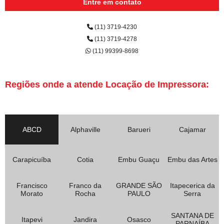
Entre em contato
(11) 3719-4230
(11) 3719-4278
(11) 99399-8698
Regiões onde a atende Locação de Impressora:
ABCD
Alphaville
Barueri
Cajamar
Carapicuíba
Cotia
Embu Guaçu
Embu das Artes
Francisco
Franco da
GRANDE SÃO
Itapecerica da
Morato
Rocha
PAULO
Serra
SANTANA DE
Itapevi
Jandira
Osasco
PARNAÍBA