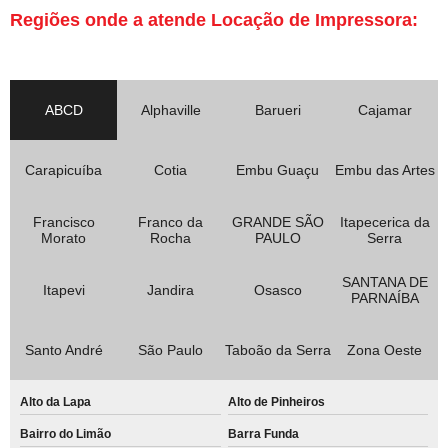
Regiões onde a atende Locação de Impressora:
ABCD
Alphaville
Barueri
Cajamar
Carapicuíba
Cotia
Embu Guaçu
Embu das Artes
Francisco
Franco da
GRANDE SÃO
Itapecerica da
Morato
Rocha
PAULO
Serra
SANTANA DE
Itapevi
Jandira
Osasco
PARNAÍBA
Santo André
São Paulo
Taboão da Serra
Zona Oeste
Alto da Lapa
Alto de Pinheiros
Bairro do Limão
Barra Funda