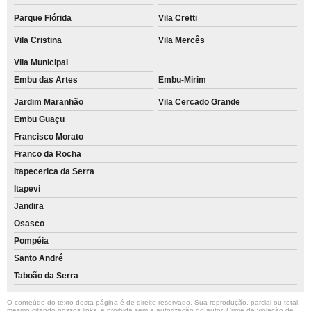
Parque Flórida
Vila Cretti
Vila Cristina
Vila Mercês
Vila Municipal
Embu das Artes
Embu-Mirim
Jardim Maranhão
Vila Cercado Grande
Embu Guaçu
Francisco Morato
Franco da Rocha
Itapecerica da Serra
Itapevi
Jandira
Osasco
Pompéia
Santo André
Taboão da Serra
O conteúdo do texto desta página é de direito reservado. Sua reprodução, parcial ou total,
mesmo citando nossos links, é proibida sem a autorização do autor. Crime de violação de