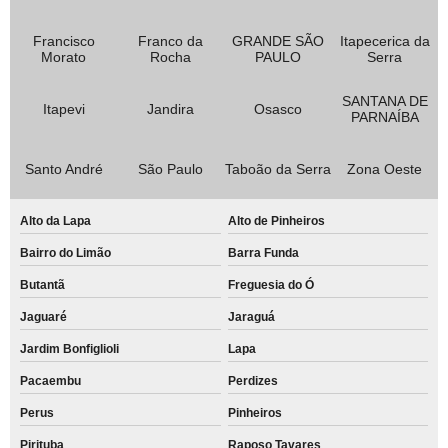
Francisco
Franco da
GRANDE SÃO
Itapecerica da
Morato
Rocha
PAULO
Serra
SANTANA DE
Itapevi
Jandira
Osasco
PARNAÍBA
Santo André
São Paulo
Taboão da Serra
Zona Oeste
Alto da Lapa
Alto de Pinheiros
Bairro do Limão
Barra Funda
Butantã
Freguesia do Ó
Jaguaré
Jaraguá
Jardim Bonfiglioli
Lapa
Pacaembu
Perdizes
Perus
Pinheiros
Pirituba
Raposo Tavares