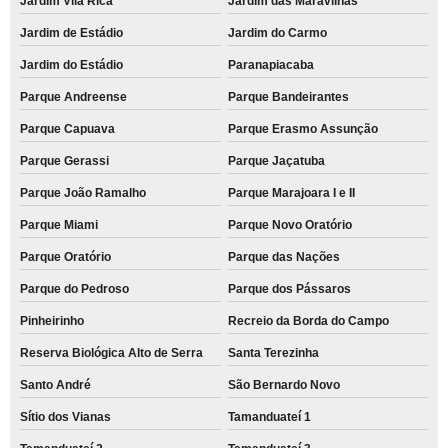
Jardim Vila Rica
Jardim das Maravilhas
Jardim de Estádio
Jardim do Carmo
Jardim do Estádio
Paranapiacaba
Parque Andreense
Parque Bandeirantes
Parque Capuava
Parque Erasmo Assunção
Parque Gerassi
Parque Jaçatuba
Parque João Ramalho
Parque Marajoara I e II
Parque Miami
Parque Novo Oratório
Parque Oratório
Parque das Nações
Parque do Pedroso
Parque dos Pássaros
Pinheirinho
Recreio da Borda do Campo
Reserva Biológica Alto de Serra
Santa Terezinha
Santo André
São Bernardo Novo
Sítio dos Vianas
Tamanduateí 1