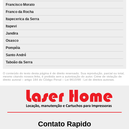
Francisco Morato
Franco da Rocha
Itapecerica da Serra
Itapevi
Jandira
Osasco
Pompéia
Santo André
Taboão da Serra
O conteúdo do texto desta página é de direito reservado. Sua reprodução, parcial ou total,
mesmo citando nossos links, é proibida sem a autorização do autor. Crime de violação de
direito autoral – artigo 184 do Código Penal –
Lei 9610/98 - Lei de direitos autorais
.
Contato Rapido