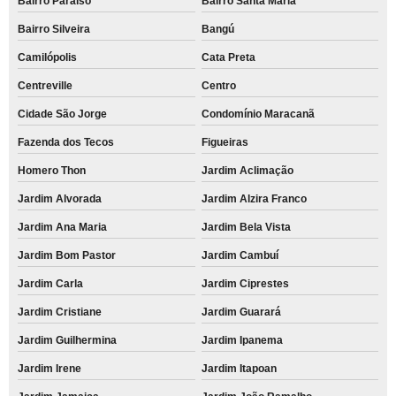
Bairro Paraíso
Bairro Santa Maria
Bairro Silveira
Bangú
Camilópolis
Cata Preta
Centreville
Centro
Cidade São Jorge
Condomínio Maracanã
Fazenda dos Tecos
Figueiras
Homero Thon
Jardim Aclimação
Jardim Alvorada
Jardim Alzira Franco
Jardim Ana Maria
Jardim Bela Vista
Jardim Bom Pastor
Jardim Cambuí
Jardim Carla
Jardim Ciprestes
Jardim Cristiane
Jardim Guarará
Jardim Guilhermina
Jardim Ipanema
Jardim Irene
Jardim Itapoan