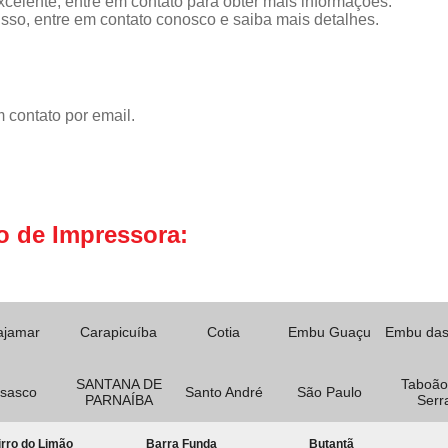
celente, entre em contato para obter mais informações.
isso, entre em contato conosco e saiba mais detalhes.
 contato por email.
o de Impressora:
ajamar
Carapicuíba
Cotia
Embu Guaçu
Embu das
SANTANA DE
Taboão
sasco
Santo André
São Paulo
PARNAÍBA
Serr
rro do Limão
Barra Funda
Butantã