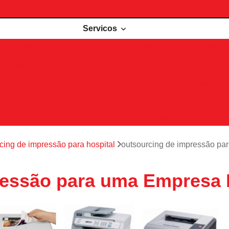
Servicos
de impressoras
Comodato de impressora
Impressora 
Impressoras para locação
Locações de impressoras
Manutenção de impressoras
Outsourcing impressão
Recarga de cartuchos
Remanufatura de cartuchos
Serviços de outsourcing de impressão
cing de impressão para hospital
outsourcing de impressão pa
essão para uma Empresa 