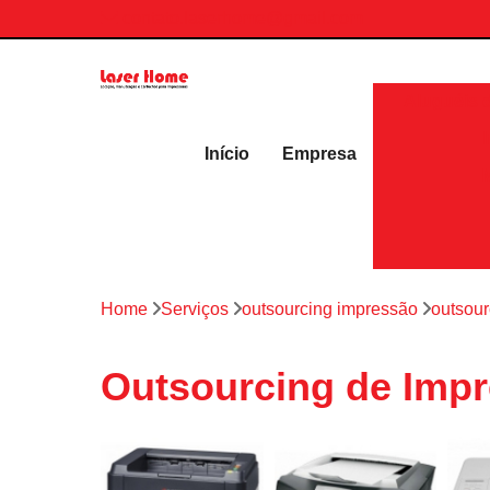
contato.laserhome@gmail.com
Aluguéis 
Início
Empresa
Home
Serviços
outsourcing impressão
outsour
Outsourcing de Impr