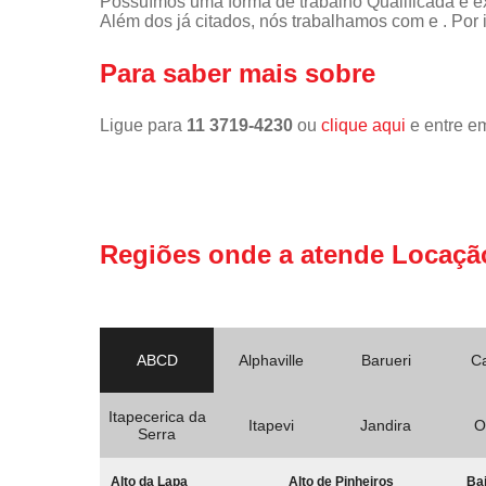
Possuímos uma forma de trabalho Qualificada e ex
Além dos já citados, nós trabalhamos com e . Por 
Para saber mais sobre
Ligue para
11 3719-4230
ou
clique aqui
e entre em
Regiões onde a atende Locaçã
ABCD
Alphaville
Barueri
C
Itapecerica da
Itapevi
Jandira
O
Serra
Alto da Lapa
Alto de Pinheiros
Bai