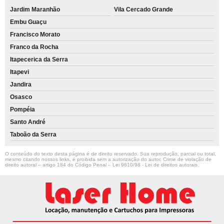
Jardim Maranhão
Vila Cercado Grande
Embu Guaçu
Francisco Morato
Franco da Rocha
Itapecerica da Serra
Itapevi
Jandira
Osasco
Pompéia
Santo André
Taboão da Serra
O conteúdo do texto desta página é de direito reservado. Sua reprodução, parcial ou total,
mesmo citando nossos links, é proibida sem a autorização do autor. Crime de violação de
direito autoral – artigo 184 do Código Penal –
Lei 9610/98 - Lei de direitos autorais
.