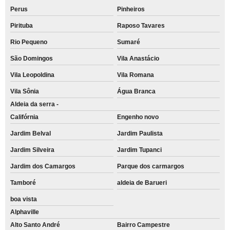
Perus
Pinheiros
Pirituba
Raposo Tavares
Rio Pequeno
Sumaré
São Domingos
Vila Anastácio
Vila Leopoldina
Vila Romana
Vila Sônia
Água Branca
Aldeia da serra -
Califórnia
Engenho novo
Jardim Belval
Jardim Paulista
Jardim Silveira
Jardim Tupanci
Jardim dos Camargos
Parque dos carmargos
Tamboré
aldeia de Barueri
boa vista
Alphaville
Alto Santo André
Bairro Campestre