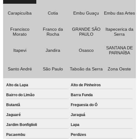
Carapicuíba
Cotia
Embu Guaçu
Embu das Artes
Francisco
Franco da
GRANDE SÃO
Itapecerica da
Morato
Rocha
PAULO
Serra
SANTANA DE
Itapevi
Jandira
Osasco
PARNAÍBA
Santo André
São Paulo
Taboão da Serra
Zona Oeste
Alto da Lapa
Alto de Pinheiros
Bairro do Limão
Barra Funda
Butantã
Freguesia do Ó
Jaguaré
Jaraguá
Jardim Bonfiglioli
Lapa
Pacaembu
Perdizes