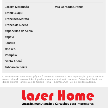
Jardim Maranhão
Vila Cercado Grande
Embu Guaçu
Francisco Morato
Franco da Rocha
Itapecerica da Serra
Itapevi
Jandira
Osasco
Pompéia
Santo André
Taboão da Serra
O conteúdo do texto desta página é de direito reservado. Sua reprodução, parcial ou total,
mesmo citando nossos links, é proibida sem a autorização do autor. Crime de violação de
direito autoral – artigo 184 do Código Penal –
Lei 9610/98 - Lei de direitos autorais
.