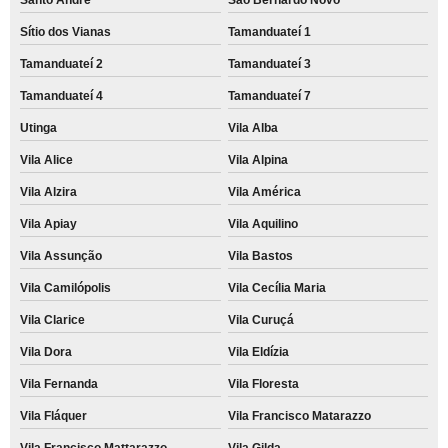
Sítio dos Vianas
Tamanduateí 1
Tamanduateí 2
Tamanduateí 3
Tamanduateí 4
Tamanduateí 7
Utinga
Vila Alba
Vila Alice
Vila Alpina
Vila Alzira
Vila América
Vila Apiay
Vila Aquilino
Vila Assunção
Vila Bastos
Vila Camilópolis
Vila Cecília Maria
Vila Clarice
Vila Curuçá
Vila Dora
Vila Eldízia
Vila Fernanda
Vila Floresta
Vila Fláquer
Vila Francisco Matarazzo
Vila Francisco Mattarazzo
Vila Gilda