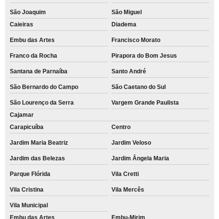
São Joaquim
São Miguel
Caieiras
Diadema
Embu das Artes
Francisco Morato
Franco da Rocha
Pirapora do Bom Jesus
Santana de Parnaíba
Santo André
São Bernardo do Campo
São Caetano do Sul
São Lourenço da Serra
Vargem Grande Paulista
Cajamar
Carapicuíba
Centro
Jardim Maria Beatriz
Jardim Veloso
Jardim das Belezas
Jardim Ângela Maria
Parque Flórida
Vila Cretti
Vila Cristina
Vila Mercês
Vila Municipal
Embu das Artes
Embu-Mirim