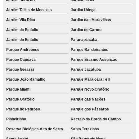
Jardim Telles de Menezes
Jardim Utinga
Jardim Vila Rica
Jardim das Maravilhas
Jardim de Estádio
Jardim do Carmo
Jardim do Estádio
Paranapiacaba
Parque Andreense
Parque Bandeirantes
Parque Capuava
Parque Erasmo Assunção
Parque Gerassi
Parque Jaçatuba
Parque João Ramalho
Parque Marajoara I e II
Parque Miami
Parque Novo Oratório
Parque Oratório
Parque das Nações
Parque do Pedroso
Parque dos Pássaros
Pinheirinho
Recreio da Borda do Campo
Reserva Biológica Alto de Serra
Santa Terezinha
Santo André
São Bernardo Novo