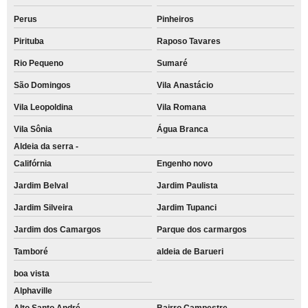
Perus
Pinheiros
Pirituba
Raposo Tavares
Rio Pequeno
Sumaré
São Domingos
Vila Anastácio
Vila Leopoldina
Vila Romana
Vila Sônia
Água Branca
Aldeia da serra -
Califórnia
Engenho novo
Jardim Belval
Jardim Paulista
Jardim Silveira
Jardim Tupanci
Jardim dos Camargos
Parque dos carmargos
Tamboré
aldeia de Barueri
boa vista
Alphaville
Alto Santo André
Bairro Campestre