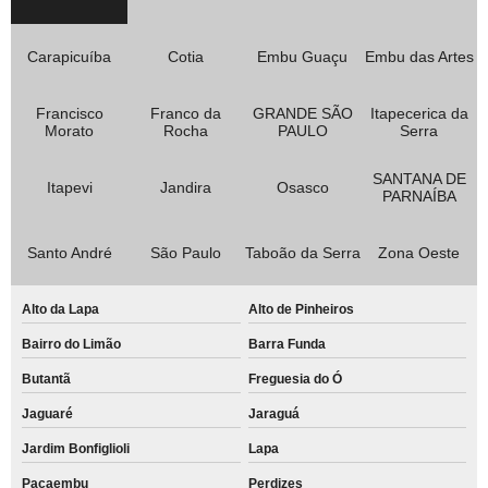
Carapicuíba
Cotia
Embu Guaçu
Embu das Artes
Francisco
Franco da
GRANDE SÃO
Itapecerica da
Morato
Rocha
PAULO
Serra
SANTANA DE
Itapevi
Jandira
Osasco
PARNAÍBA
Santo André
São Paulo
Taboão da Serra
Zona Oeste
Alto da Lapa
Alto de Pinheiros
Bairro do Limão
Barra Funda
Butantã
Freguesia do Ó
Jaguaré
Jaraguá
Jardim Bonfiglioli
Lapa
Pacaembu
Perdizes