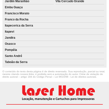
Jardim Maranhão
Vila Cercado Grande
Embu Guaçu
Francisco Morato
Franco da Rocha
Itapecerica da Serra
Itapevi
Jandira
Osasco
Pompéia
Santo André
Taboão da Serra
O conteúdo do texto desta página é de direito reservado. Sua reprodução, parcial ou total,
mesmo citando nossos links, é proibida sem a autorização do autor. Crime de violação de
direito autoral – artigo 184 do Código Penal –
Lei 9610/98 - Lei de direitos autorais
.