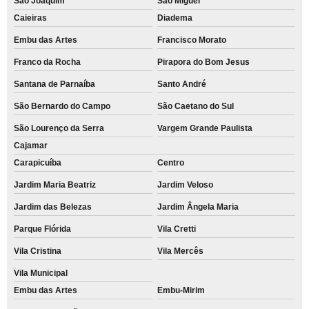
São Joaquim
São Miguel
Caieiras
Diadema
Embu das Artes
Francisco Morato
Franco da Rocha
Pirapora do Bom Jesus
Santana de Parnaíba
Santo André
São Bernardo do Campo
São Caetano do Sul
São Lourenço da Serra
Vargem Grande Paulista
Cajamar
Carapicuíba
Centro
Jardim Maria Beatriz
Jardim Veloso
Jardim das Belezas
Jardim Ângela Maria
Parque Flórida
Vila Cretti
Vila Cristina
Vila Mercês
Vila Municipal
Embu das Artes
Embu-Mirim