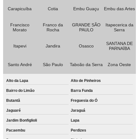
Carapicuíba
Cotia
Embu Guaçu
Embu das Artes
Francisco
Franco da
GRANDE SÃO
Itapecerica da
Morato
Rocha
PAULO
Serra
SANTANA DE
Itapevi
Jandira
Osasco
PARNAÍBA
Santo André
São Paulo
Taboão da Serra
Zona Oeste
Alto da Lapa
Alto de Pinheiros
Bairro do Limão
Barra Funda
Butantã
Freguesia do Ó
Jaguaré
Jaraguá
Jardim Bonfiglioli
Lapa
Pacaembu
Perdizes