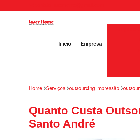
contato.laserhome@gmail.com
Aluguéis 
Início
Empresa
Home
Serviços
outsourcing impressão
outsour
Quanto Custa Outsou
Santo André