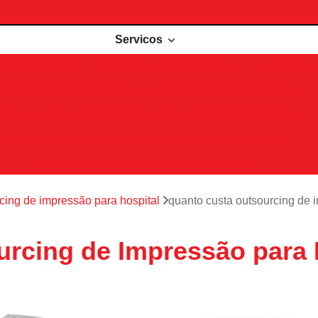
Servicos
de impressoras
Comodato de impressora
Impressora 
Impressoras para locação
Locações de impressoras
Manutenção de impressoras
Outsourcing impressão
Recarga de cartuchos
Remanufatura de cartuchos
Serviços de outsourcing de impressão
cing de impressão para hospital
quanto custa outsourcing de 
rcing de Impressão para