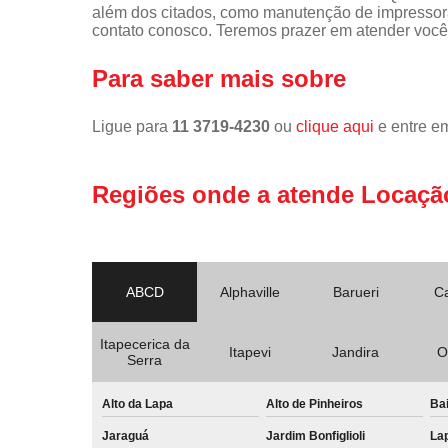
além dos citados, como manutenção de impressor
contato conosco. Teremos prazer em atender você
Para saber mais sobre
Ligue para
11 3719-4230
ou
clique aqui
e entre em
Regiões onde a atende Locaçã
ABCD
Alphaville
Barueri
C
Itapecerica da
Itapevi
Jandira
O
Serra
Alto da Lapa
Alto de Pinheiros
Bai
Jaraguá
Jardim Bonfiglioli
La