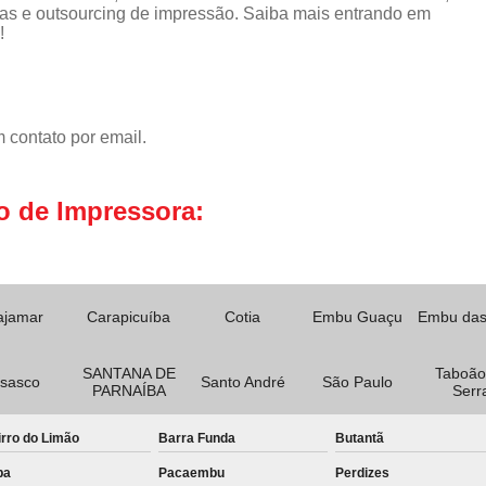
as e outsourcing de impressão. Saiba mais entrando em
!
 contato por email.
o de Impressora:
ajamar
Carapicuíba
Cotia
Embu Guaçu
Embu das
SANTANA DE
Taboão
sasco
Santo André
São Paulo
PARNAÍBA
Serr
rro do Limão
Barra Funda
Butantã
pa
Pacaembu
Perdizes