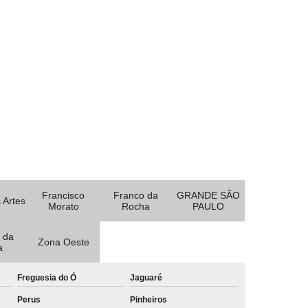
Francisco
Franco da
GRANDE SÃO
 Artes
Morato
Rocha
PAULO
 da
Zona Oeste
a
Freguesia do Ó
Jaguaré
Perus
Pinheiros