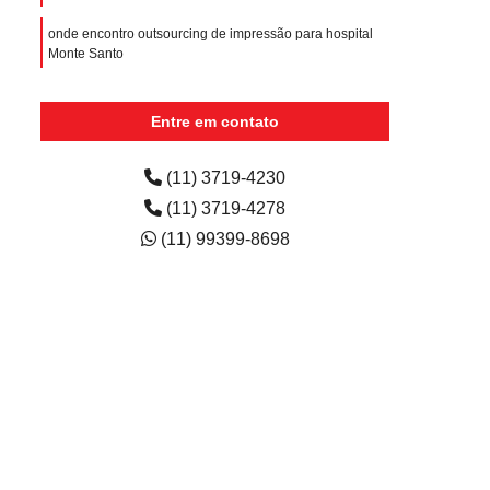
onde encontro outsourcing de impressão para hospital
Monte Santo
outsourcing de impressão para escola preço Bairro
Campestre
Entre em contato
quanto custa outsourcing de impressão para clínica
Recanto Verde
(11) 3719-4230
(11) 3719-4278
(11) 99399-8698