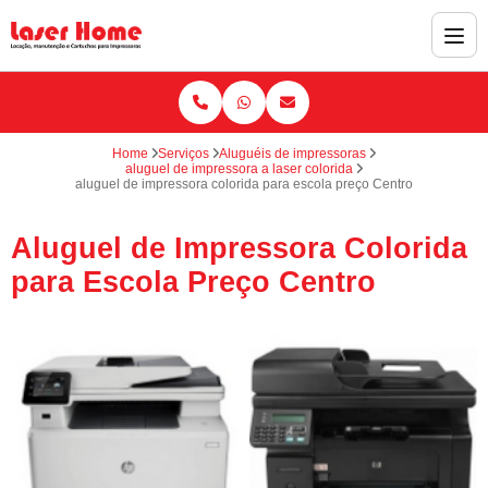
Home
Serviços
Aluguéis de impressoras
aluguel de impressora a laser colorida
aluguel de impressora colorida para escola preço Centro
Aluguel de Impressora Colorida
para Escola Preço Centro