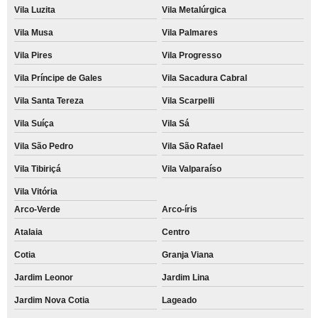
Vila Luzita
Vila Metalúrgica
Vila Musa
Vila Palmares
Vila Pires
Vila Progresso
Vila Príncipe de Gales
Vila Sacadura Cabral
Vila Santa Tereza
Vila Scarpelli
Vila Suíça
Vila Sá
Vila São Pedro
Vila São Rafael
Vila Tibiriçá
Vila Valparaíso
Vila Vitória
Arco-Verde
Arco-íris
Atalaia
Centro
Cotia
Granja Viana
Jardim Leonor
Jardim Lina
Jardim Nova Cotia
Lageado