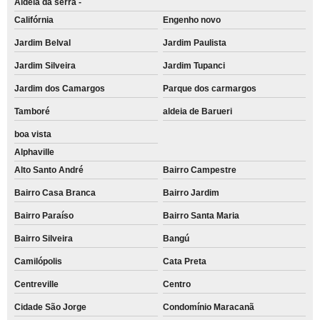
Aldeia da serra -
Califórnia
Engenho novo
Jardim Belval
Jardim Paulista
Jardim Silveira
Jardim Tupanci
Jardim dos Camargos
Parque dos carmargos
Tamboré
aldeia de Barueri
boa vista
Alphaville
Alto Santo André
Bairro Campestre
Bairro Casa Branca
Bairro Jardim
Bairro Paraíso
Bairro Santa Maria
Bairro Silveira
Bangú
Camilópolis
Cata Preta
Centreville
Centro
Cidade São Jorge
Condomínio Maracanã