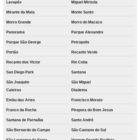
Lavapés
Miguel Mirizola
Mirante da Mata
Monte Santo
Morro Grande
Morro do Macaco
Panorama
Parque Alexandre
Parque São George
Petropolis
Portão
Recanto Verde
Recanto dos Victor
Rio Cotia
San Diego Park
Santana
São Joaquim
São Miguel
Caieiras
Diadema
Embu das Artes
Francisco Morato
Franco da Rocha
Pirapora do Bom Jesus
Santana de Parnaíba
Santo André
São Bernardo do Campo
São Caetano do Sul
São Lourenço da Serra
Vargem Grande Paulista