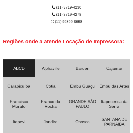
(11) 3719-4230
(11) 3719-4278
(11) 99399-8698
Regiões onde a atende Locação de Impressora:
ABCD
Alphaville
Barueri
Cajamar
Carapicuíba
Cotia
Embu Guaçu
Embu das Artes
Francisco
Franco da
GRANDE SÃO
Itapecerica da
Morato
Rocha
PAULO
Serra
SANTANA DE
Itapevi
Jandira
Osasco
PARNAÍBA