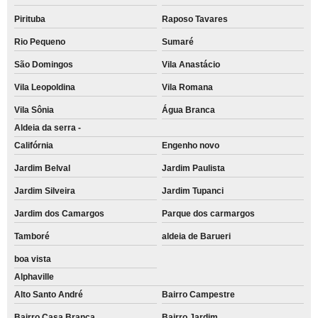
Pirituba
Raposo Tavares
Rio Pequeno
Sumaré
São Domingos
Vila Anastácio
Vila Leopoldina
Vila Romana
Vila Sônia
Água Branca
Aldeia da serra -
Califórnia
Engenho novo
Jardim Belval
Jardim Paulista
Jardim Silveira
Jardim Tupanci
Jardim dos Camargos
Parque dos carmargos
Tamboré
aldeia de Barueri
boa vista
Alphaville
Alto Santo André
Bairro Campestre
Bairro Casa Branca
Bairro Jardim