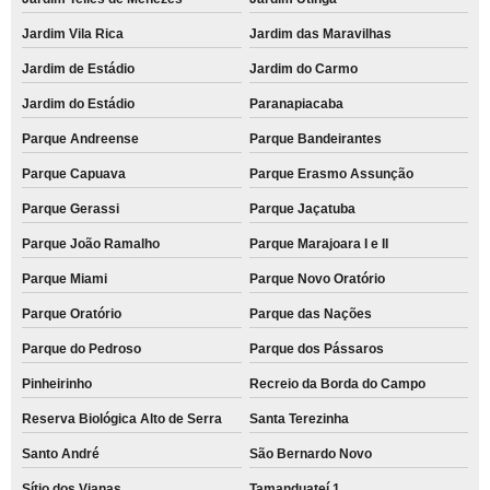
Jardim Vila Rica
Jardim das Maravilhas
Jardim de Estádio
Jardim do Carmo
Jardim do Estádio
Paranapiacaba
Parque Andreense
Parque Bandeirantes
Parque Capuava
Parque Erasmo Assunção
Parque Gerassi
Parque Jaçatuba
Parque João Ramalho
Parque Marajoara I e II
Parque Miami
Parque Novo Oratório
Parque Oratório
Parque das Nações
Parque do Pedroso
Parque dos Pássaros
Pinheirinho
Recreio da Borda do Campo
Reserva Biológica Alto de Serra
Santa Terezinha
Santo André
São Bernardo Novo
Sítio dos Vianas
Tamanduateí 1