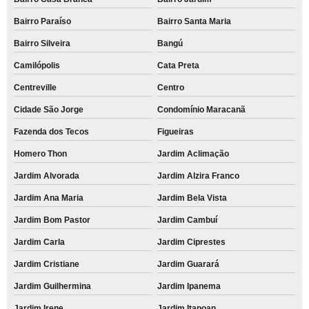
Bairro Paraíso
Bairro Santa Maria
Bairro Silveira
Bangú
Camilópolis
Cata Preta
Centreville
Centro
Cidade São Jorge
Condomínio Maracanã
Fazenda dos Tecos
Figueiras
Homero Thon
Jardim Aclimação
Jardim Alvorada
Jardim Alzira Franco
Jardim Ana Maria
Jardim Bela Vista
Jardim Bom Pastor
Jardim Cambuí
Jardim Carla
Jardim Ciprestes
Jardim Cristiane
Jardim Guarará
Jardim Guilhermina
Jardim Ipanema
Jardim Irene
Jardim Itapoan