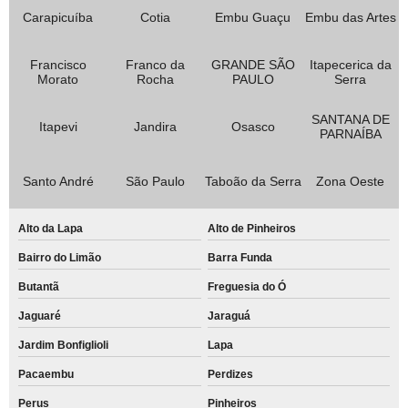
Carapicuíba
Cotia
Embu Guaçu
Embu das Artes
Francisco
Franco da
GRANDE SÃO
Itapecerica da
Morato
Rocha
PAULO
Serra
SANTANA DE
Itapevi
Jandira
Osasco
PARNAÍBA
Santo André
São Paulo
Taboão da Serra
Zona Oeste
Alto da Lapa
Alto de Pinheiros
Bairro do Limão
Barra Funda
Butantã
Freguesia do Ó
Jaguaré
Jaraguá
Jardim Bonfiglioli
Lapa
Pacaembu
Perdizes
Perus
Pinheiros