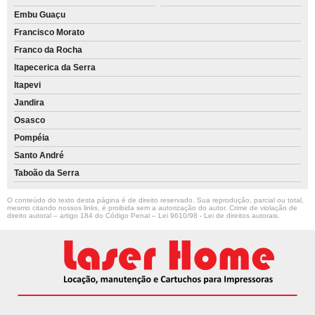
Embu Guaçu
Francisco Morato
Franco da Rocha
Itapecerica da Serra
Itapevi
Jandira
Osasco
Pompéia
Santo André
Taboão da Serra
O conteúdo do texto desta página é de direito reservado. Sua reprodução, parcial ou total,
mesmo citando nossos links, é proibida sem a autorização do autor. Crime de violação de
direito autoral – artigo 184 do Código Penal –
Lei 9610/98 - Lei de direitos autorais
.