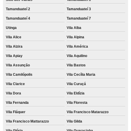
Tamanduateí 2
Tamanduateí 3
Tamanduateí 4
Tamanduateí 7
Utinga
Vila Alba
Vila Alice
Vila Alpina
Vila Alzira
Vila América
Vila Apiay
Vila Aquilino
Vila Assunção
Vila Bastos
Vila Camilópolis
Vila Cecília Maria
Vila Clarice
Vila Curuçá
Vila Dora
Vila Eldízia
Vila Fernanda
Vila Floresta
Vila Fláquer
Vila Francisco Matarazzo
Vila Francisco Mattarazzo
Vila Gilda
Vila Glória
Vila Guaraciaba