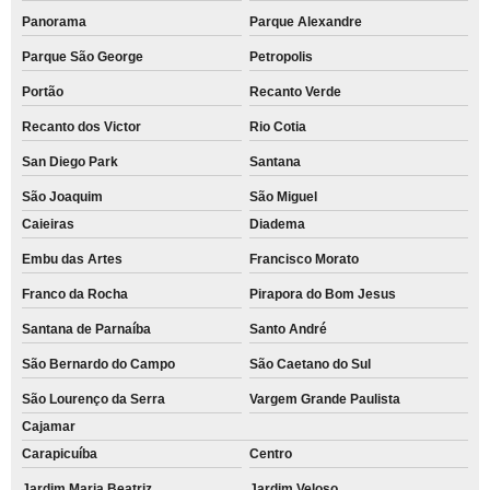
Panorama
Parque Alexandre
Parque São George
Petropolis
Portão
Recanto Verde
Recanto dos Victor
Rio Cotia
San Diego Park
Santana
São Joaquim
São Miguel
Caieiras
Diadema
Embu das Artes
Francisco Morato
Franco da Rocha
Pirapora do Bom Jesus
Santana de Parnaíba
Santo André
São Bernardo do Campo
São Caetano do Sul
São Lourenço da Serra
Vargem Grande Paulista
Cajamar
Carapicuíba
Centro
Jardim Maria Beatriz
Jardim Veloso