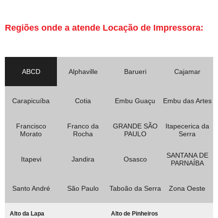
Regiões onde a atende Locação de Impressora:
ABCD
Alphaville
Barueri
Cajamar
Carapicuíba
Cotia
Embu Guaçu
Embu das Artes
Francisco
Franco da
GRANDE SÃO
Itapecerica da
Morato
Rocha
PAULO
Serra
SANTANA DE
Itapevi
Jandira
Osasco
PARNAÍBA
Santo André
São Paulo
Taboão da Serra
Zona Oeste
Alto da Lapa
Alto de Pinheiros