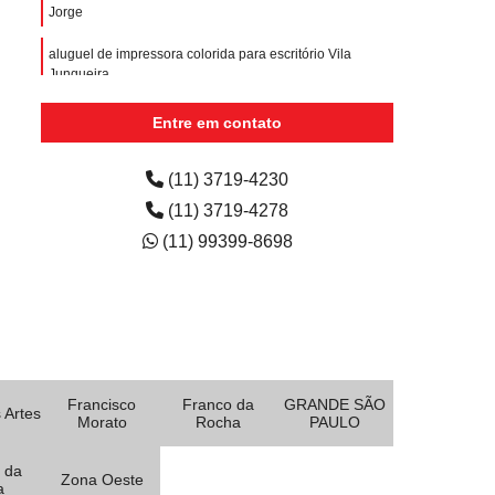
Jorge
aluguel de impressora colorida para escritório Vila
Junqueira
quanto custa aluguel de impressora para escritório Vila
Entre em contato
Sacadura Cabral
aluguel de impressora para eventos Aldeia da serra -
(11) 3719-4230
(11) 3719-4278
(11) 99399-8698
Francisco
Franco da
GRANDE SÃO
 Artes
Morato
Rocha
PAULO
 da
Zona Oeste
a