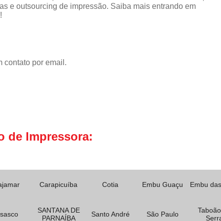
as e outsourcing de impressão. Saiba mais entrando em
!
 contato por email.
o de Impressora:
ajamar
Carapicuíba
Cotia
Embu Guaçu
Embu das
SANTANA DE
Taboão
sasco
Santo André
São Paulo
PARNAÍBA
Serr