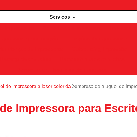
Servicos
de impressoras
Comodato de impressora
Impressora 
Impressoras para locação
Locações de impressoras
Manutenção de impressoras
Outsourcing impressão
Recarga de cartuchos
Remanufatura de cartuchos
Serviços de outsourcing de impressão
el de impressora a laser colorida
empresa de aluguel de impre
de Impressora para Escrit