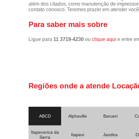
além dos citados, como manutenção de impressor
contato conosco. Teremos prazer em atender você
Para saber mais sobre
Ligue para
11 3719-4230
ou
clique aqui
e entre em
Regiões onde a atende Locaçã
ABCD
Alphaville
Barueri
C
Itapecerica da
Itapevi
Jandira
O
Serra