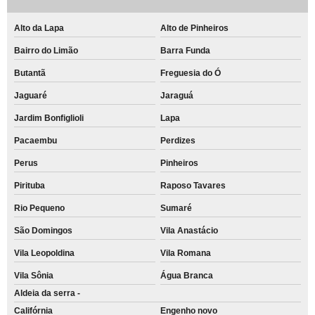
Alto da Lapa
Alto de Pinheiros
Bairro do Limão
Barra Funda
Butantã
Freguesia do Ó
Jaguaré
Jaraguá
Jardim Bonfiglioli
Lapa
Pacaembu
Perdizes
Perus
Pinheiros
Pirituba
Raposo Tavares
Rio Pequeno
Sumaré
São Domingos
Vila Anastácio
Vila Leopoldina
Vila Romana
Vila Sônia
Água Branca
Aldeia da serra -
Califórnia
Engenho novo