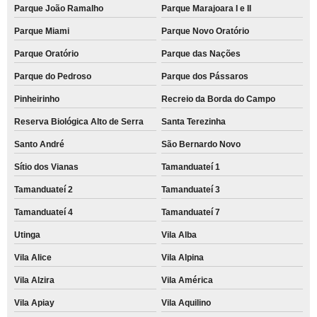
Parque João Ramalho
Parque Marajoara I e II
Parque Miami
Parque Novo Oratório
Parque Oratório
Parque das Nações
Parque do Pedroso
Parque dos Pássaros
Pinheirinho
Recreio da Borda do Campo
Reserva Biológica Alto de Serra
Santa Terezinha
Santo André
São Bernardo Novo
Sítio dos Vianas
Tamanduateí 1
Tamanduateí 2
Tamanduateí 3
Tamanduateí 4
Tamanduateí 7
Utinga
Vila Alba
Vila Alice
Vila Alpina
Vila Alzira
Vila América
Vila Apiay
Vila Aquilino