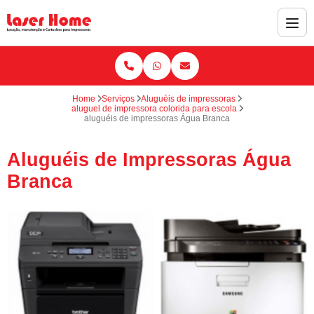
Home
Serviços
Aluguéis de impressoras
aluguel de impressora colorida para escola
aluguéis de impressoras Água Branca
Aluguéis de Impressoras Água
Branca