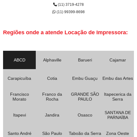
(11) 3719-4278
(11) 99399-8698
Regiões onde a atende Locação de Impressora:
ABCD
Alphaville
Barueri
Cajamar
Carapicuíba
Cotia
Embu Guaçu
Embu das Artes
Francisco
Franco da
GRANDE SÃO
Itapecerica da
Morato
Rocha
PAULO
Serra
SANTANA DE
Itapevi
Jandira
Osasco
PARNAÍBA
Santo André
São Paulo
Taboão da Serra
Zona Oeste