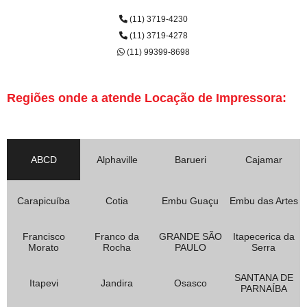
(11) 3719-4230
(11) 3719-4278
(11) 99399-8698
Regiões onde a atende Locação de Impressora:
ABCD
Alphaville
Barueri
Cajamar
Carapicuíba
Cotia
Embu Guaçu
Embu das Artes
Francisco
Franco da
GRANDE SÃO
Itapecerica da
Morato
Rocha
PAULO
Serra
SANTANA DE
Itapevi
Jandira
Osasco
PARNAÍBA