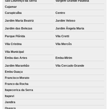
São Lourenço da Serra
Vargem Grande Paulista
Cajamar
Carapicuíba
Centro
Jardim Maria Beatriz
Jardim Veloso
Jardim das Belezas
Jardim Ângela Maria
Parque Flórida
Vila Cretti
Vila Cristina
Vila Mercês
Vila Municipal
Embu das Artes
Embu-Mirim
Jardim Maranhão
Vila Cercado Grande
Embu Guaçu
Francisco Morato
Franco da Rocha
Itapecerica da Serra
Itapevi
Jandira
Osasco