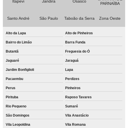
Itapevi
Jandira
Osasco
PARNAÍBA
Santo André
São Paulo
Taboão da Serra
Zona Oeste
Alto da Lapa
Alto de Pinheiros
Bairro do Limão
Barra Funda
Butantã
Freguesia do Ó
Jaguaré
Jaraguá
Jardim Bonfiglioli
Lapa
Pacaembu
Perdizes
Perus
Pinheiros
Pirituba
Raposo Tavares
Rio Pequeno
Sumaré
São Domingos
Vila Anastácio
Vila Leopoldina
Vila Romana