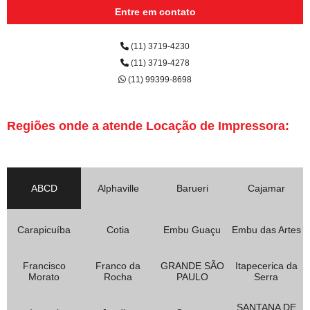
Entre em contato
(11) 3719-4230
(11) 3719-4278
(11) 99399-8698
Regiões onde a atende Locação de Impressora:
ABCD
Alphaville
Barueri
Cajamar
Carapicuíba
Cotia
Embu Guaçu
Embu das Artes
Francisco
Franco da
GRANDE SÃO
Itapecerica da
Morato
Rocha
PAULO
Serra
SANTANA DE