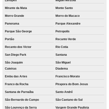
Lavapés
Miguel Mirizola
Mirante da Mata
Monte Santo
Morro Grande
Morro do Macaco
Panorama
Parque Alexandre
Parque São George
Petropolis
Portão
Recanto Verde
Recanto dos Victor
Rio Cotia
San Diego Park
Santana
São Joaquim
São Miguel
Caieiras
Diadema
Embu das Artes
Francisco Morato
Franco da Rocha
Pirapora do Bom Jesus
Santana de Parnaíba
Santo André
São Bernardo do Campo
São Caetano do Sul
São Lourenço da Serra
Vargem Grande Paulista