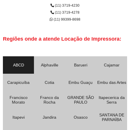
(11) 3719-4230
(11) 3719-4278
(11) 99399-8698
Regiões onde a atende Locação de Impressora:
ABCD
Alphaville
Barueri
Cajamar
Carapicuíba
Cotia
Embu Guaçu
Embu das Artes
Francisco
Franco da
GRANDE SÃO
Itapecerica da
Morato
Rocha
PAULO
Serra
SANTANA DE
Itapevi
Jandira
Osasco
PARNAÍBA