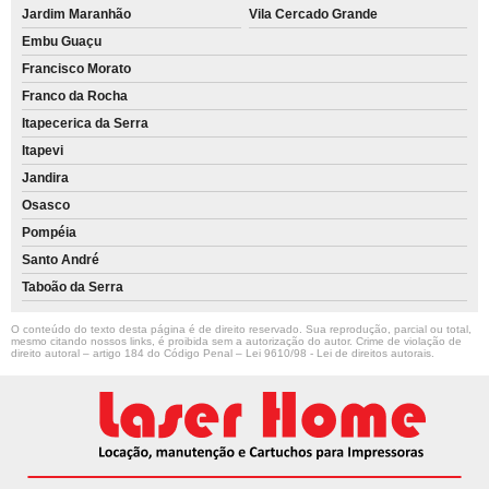
Jardim Maranhão
Vila Cercado Grande
Embu Guaçu
Francisco Morato
Franco da Rocha
Itapecerica da Serra
Itapevi
Jandira
Osasco
Pompéia
Santo André
Taboão da Serra
O conteúdo do texto desta página é de direito reservado. Sua reprodução, parcial ou total,
mesmo citando nossos links, é proibida sem a autorização do autor. Crime de violação de
direito autoral – artigo 184 do Código Penal –
Lei 9610/98 - Lei de direitos autorais
.