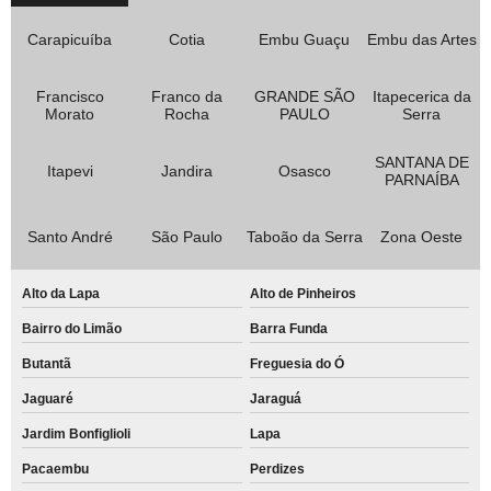
Carapicuíba
Cotia
Embu Guaçu
Embu das Artes
Francisco
Franco da
GRANDE SÃO
Itapecerica da
Morato
Rocha
PAULO
Serra
SANTANA DE
Itapevi
Jandira
Osasco
PARNAÍBA
Santo André
São Paulo
Taboão da Serra
Zona Oeste
Alto da Lapa
Alto de Pinheiros
Bairro do Limão
Barra Funda
Butantã
Freguesia do Ó
Jaguaré
Jaraguá
Jardim Bonfiglioli
Lapa
Pacaembu
Perdizes