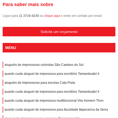
Para saber mais sobre
Ligue para
11 3719-4230
ou
clique aqui
e entre em contato por email.
Solicite um orçamento
MENU
aluguéis de impressoras coloridas São Caetano do Sul
quanto custa aluguel de impressora para escritório Tamanduateí 4
aluguéis de impressoras para escolas Cata Preta
quanto custa aluguel de impressora para escritório Tamanduateí 4
quanto custa aluguel de impressora multifuncional Vila Homero Thon
quanto custa aluguel de impressora para faculdade Itapecerica da Serra