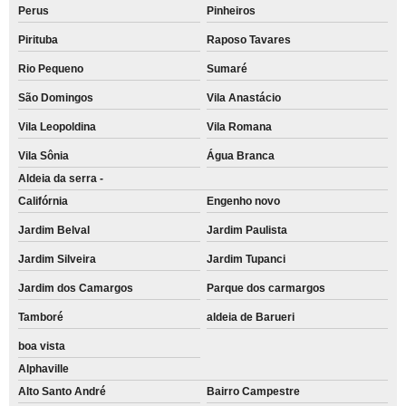
Perus
Pinheiros
Pirituba
Raposo Tavares
Rio Pequeno
Sumaré
São Domingos
Vila Anastácio
Vila Leopoldina
Vila Romana
Vila Sônia
Água Branca
Aldeia da serra -
Califórnia
Engenho novo
Jardim Belval
Jardim Paulista
Jardim Silveira
Jardim Tupanci
Jardim dos Camargos
Parque dos carmargos
Tamboré
aldeia de Barueri
boa vista
Alphaville
Alto Santo André
Bairro Campestre