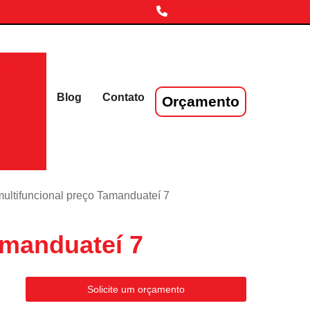
(11) 3719-4230
laser
Blog
Contato
Orçamento
multifuncional preço Tamanduateí 7
amanduateí 7
Solicite um orçamento