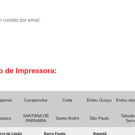
 contato por email.
o de Impressora:
ajamar
Carapicuíba
Cotia
Embu Guaçu
Embu das
SANTANA DE
Taboão
sasco
Santo André
São Paulo
PARNAÍBA
Serr
rro do Limão
Barra Funda
Butantã