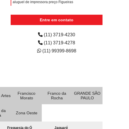
aluguel de impressora preço Figueiras
aluguéis de impressoras a laser coloridas Aldeia da
serra -
Entre em contato
empresa de aluguel de impressora para faculdade
Aldeia da serra -
(11) 3719-4230
(11) 3719-4278
(11) 99399-8698
Francisco
Franco da
GRANDE SÃO
 Artes
Morato
Rocha
PAULO
 da
Zona Oeste
a
Freguesia do Ó
Jaguaré