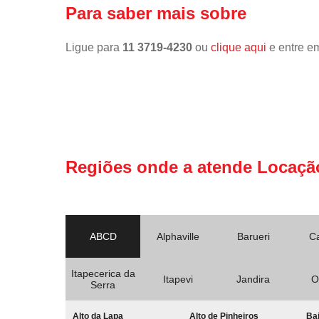
Para saber mais sobre
Ligue para
11 3719-4230
ou
clique aqui
e entre em
Regiões onde a atende Locaçã
ABCD
Alphaville
Barueri
C
Itapecerica da
Itapevi
Jandira
O
Serra
Alto da Lapa
Alto de Pinheiros
Bai