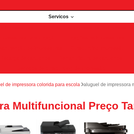
Servicos
de impressoras
Comodato de impressora
Impressora 
Impressoras para locação
Locações de impressoras
Manutenção de impressoras
Outsourcing impressão
Recarga de cartuchos
Remanufatura de cartuchos
Serviços de outsourcing de impressão
el de impressora colorida para escola
aluguel de impressora 
ra Multifuncional Preço T