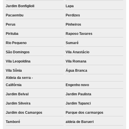
Jardim Bonfiglioli
Lapa
Pacaembu
Perdizes
Perus
Pinheiros
Pirituba
Raposo Tavares
Rio Pequeno
Sumaré
São Domingos
Vila Anastácio
Vila Leopoldina
Vila Romana
Vila Sônia
Água Branca
Aldeia da serra -
Califórnia
Engenho novo
Jardim Belval
Jardim Paulista
Jardim Silveira
Jardim Tupanci
Jardim dos Camargos
Parque dos carmargos
Tamboré
aldeia de Barueri