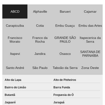
ABCD
Alphaville
Barueri
Cajamar
Carapicuíba
Cotia
Embu Guaçu
Embu das Artes
Francisco
Franco da
GRANDE SÃO
Itapecerica da
Morato
Rocha
PAULO
Serra
SANTANA DE
Itapevi
Jandira
Osasco
PARNAÍBA
Santo André
São Paulo
Taboão da Serra
Zona Oeste
Alto da Lapa
Alto de Pinheiros
Bairro do Limão
Barra Funda
Butantã
Freguesia do Ó
Jaguaré
Jaraguá