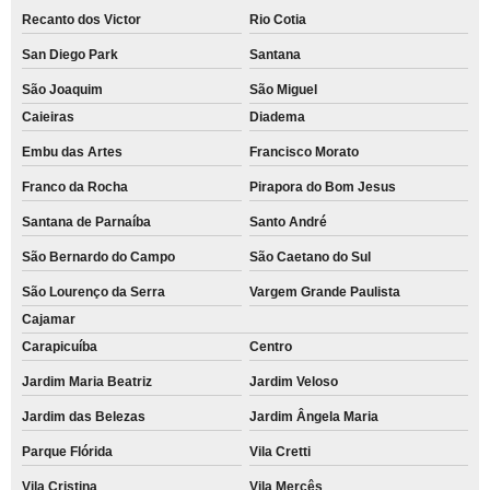
Recanto dos Victor
Rio Cotia
San Diego Park
Santana
São Joaquim
São Miguel
Caieiras
Diadema
Embu das Artes
Francisco Morato
Franco da Rocha
Pirapora do Bom Jesus
Santana de Parnaíba
Santo André
São Bernardo do Campo
São Caetano do Sul
São Lourenço da Serra
Vargem Grande Paulista
Cajamar
Carapicuíba
Centro
Jardim Maria Beatriz
Jardim Veloso
Jardim das Belezas
Jardim Ângela Maria
Parque Flórida
Vila Cretti
Vila Cristina
Vila Mercês