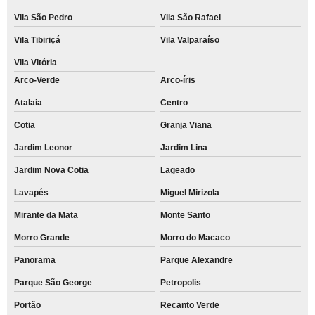
Vila São Pedro
Vila São Rafael
Vila Tibiriçá
Vila Valparaíso
Vila Vitória
Arco-Verde
Arco-íris
Atalaia
Centro
Cotia
Granja Viana
Jardim Leonor
Jardim Lina
Jardim Nova Cotia
Lageado
Lavapés
Miguel Mirizola
Mirante da Mata
Monte Santo
Morro Grande
Morro do Macaco
Panorama
Parque Alexandre
Parque São George
Petropolis
Portão
Recanto Verde