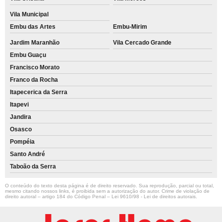
Vila Municipal
Embu das Artes
Embu-Mirim
Jardim Maranhão
Vila Cercado Grande
Embu Guaçu
Francisco Morato
Franco da Rocha
Itapecerica da Serra
Itapevi
Jandira
Osasco
Pompéia
Santo André
Taboão da Serra
O conteúdo do texto desta página é de direito reservado. Sua reprodução, parcial ou total,
mesmo citando nossos links, é proibida sem a autorização do autor. Crime de violação de
direito autoral – artigo 184 do Código Penal –
Lei 9610/98 - Lei de direitos autorais
.