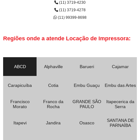
(11) 3719-4230
(11) 3719-4278
(11) 99399-8698
Regiões onde a atende Locação de Impressora:
ABCD
Alphaville
Barueri
Cajamar
Carapicuíba
Cotia
Embu Guaçu
Embu das Artes
Francisco
Franco da
GRANDE SÃO
Itapecerica da
Morato
Rocha
PAULO
Serra
SANTANA DE
Itapevi
Jandira
Osasco
PARNAÍBA