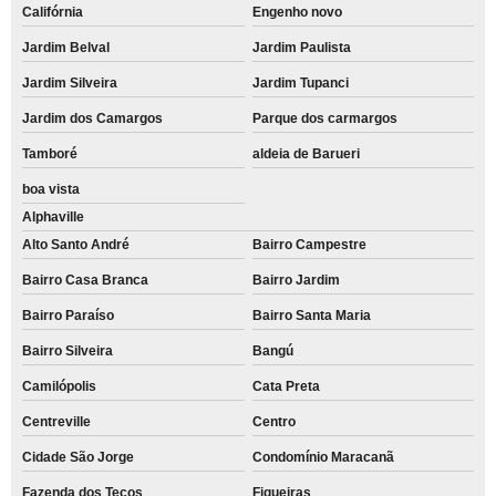
Califórnia
Engenho novo
Jardim Belval
Jardim Paulista
Jardim Silveira
Jardim Tupanci
Jardim dos Camargos
Parque dos carmargos
Tamboré
aldeia de Barueri
boa vista
Alphaville
Alto Santo André
Bairro Campestre
Bairro Casa Branca
Bairro Jardim
Bairro Paraíso
Bairro Santa Maria
Bairro Silveira
Bangú
Camilópolis
Cata Preta
Centreville
Centro
Cidade São Jorge
Condomínio Maracanã
Fazenda dos Tecos
Figueiras