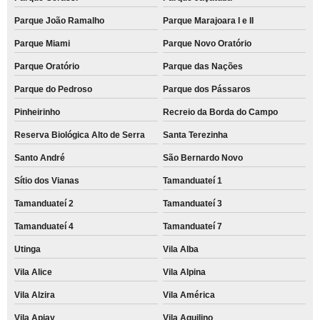
Parque João Ramalho
Parque Marajoara I e II
Parque Miami
Parque Novo Oratório
Parque Oratório
Parque das Nações
Parque do Pedroso
Parque dos Pássaros
Pinheirinho
Recreio da Borda do Campo
Reserva Biológica Alto de Serra
Santa Terezinha
Santo André
São Bernardo Novo
Sítio dos Vianas
Tamanduateí 1
Tamanduateí 2
Tamanduateí 3
Tamanduateí 4
Tamanduateí 7
Utinga
Vila Alba
Vila Alice
Vila Alpina
Vila Alzira
Vila América
Vila Apiay
Vila Aquilino