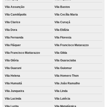
Vila Assunção
Vila Bastos
Vila Camilópolis
Vila Cecília Maria
Vila Clarice
Vila Curuçá
Vila Dora
Vila Eldízia
Vila Fernanda
Vila Floresta
Vila Fláquer
Vila Francisco Matarazzo
Vila Francisco Mattarazzo
Vila Gilda
Vila Glória
Vila Guaraciaba
Vila Guarani
Vila Guiomar
Vila Helena
Vila Homero Thon
Vila Humaitá
Vila João Ramalho
Vila Junqueira
Vila Linda
Vila Lucinda
Vila Lutécia
Vila Luzita
Vila Metalúrgica